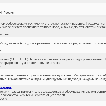
, Россия
нергосберегающие технологии в строительстве и ремонте. Продажа, мо
м числе систем пленочного теплого пола, а так же,монтаж систем диста
оссия
борудования (воздухонагреватели, теплогенераторы, агрегаты топочные,
сь
истем (ОВ, ВК, ТП). Монтаж систем вентиляции и кондиционирования. П
калориферов, шумоглушителей, клапанов.
а
мышленных вентиляторов и комплектующих к вентоборудованию. Разрабо
ания. Гибкая система скидок, индивидуальный подход к каждому клиенту
ологии»
гии» - завод-изготовитель воздуховодов и оборудования систем вентил
ллообработке черных и нержавеющих сталей.
оссия