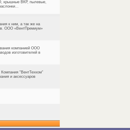
О, крышные ВКР, пылевые,
аслонки...
ия к ним, а так же на
ков. ООО «ВентПремиум»
дования компанией ООО
водов изготовителей в
. Компания "ВентТехком"
вания и аксессуаров