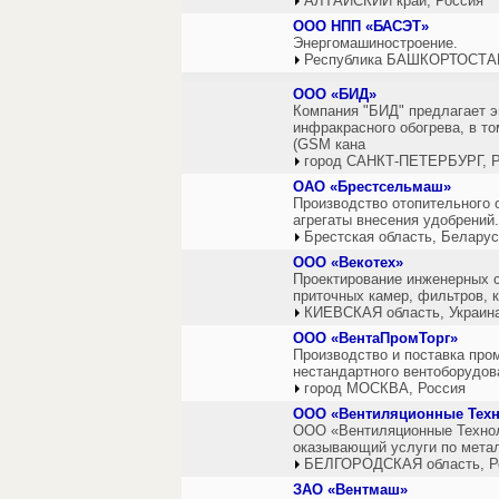
АЛТАЙСКИЙ край, Россия
ООО НПП «БАСЭТ»
Энергомашиностроение.
Республика БАШКОРТОСТАН
ООО «БИД»
Компания "БИД" предлагает э
инфракрасного обогрева, в то
(GSM кана
город САНКТ-ПЕТЕРБУРГ, Р
ОАО «Брестсельмаш»
Производство отопительного о
агрегаты внесения удобрений.
Брестская область, Белару
ООО «Векотех»
Проектирование инженерных с
приточных камер, фильтров, 
КИЕВСКАЯ область, Украин
ООО «ВентаПромТорг»
Производство и поставка про
нестандартного вентоборудов
город МОСКВА, Россия
ООО «Вентиляционные Техн
ООО «Вентиляционные Техноло
оказывающий услуги по мета
БЕЛГОРОДСКАЯ область, Р
ЗАО «Вентмаш»