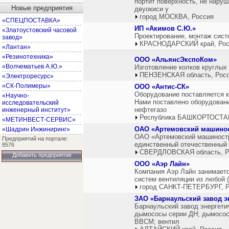
портит поверхность, не наруш
Новые предприятия
двуокиси у
город МОСКВА, Россия
«СПЕЦПОСТАВКА»
ИП «Акимов С.Ю.»
«Златоустовский часовой
Проектирование, монтаж сист
завод»
КРАСНОДАРСКИЙ край, Рос
«Лантан»
«Резинотехника»
ООО «АльянсЭкспоКом»
«Волчематьев А.Ю.»
Изготовление колков круглых 
ПЕНЗЕНСКАЯ область, Рос
«Электроресурс»
«СК-Полимеры»
ООО «Антис-СК»
Оборудование поставляется к
«Научно-
Нами поставлено оборудовани
исследовательский
нефтегазо
инженерный институт»
Республика БАШКОРТОСТАН
«МЕТИНВЕСТ-СЕРВИС»
ОАО «Артемовский машинос
«Шадрин Инжиниринг»
ОАО «Артемовский машиностр
Предприятий на портале:
единственный отечественный 
8576
СВЕРДЛОВСКАЯ область, Р
Добавить предприятие
ООО «Аэр Лайн»
Компания Аэр Лайн занимаетс
систем вентиляции из любой 
город САНКТ-ПЕТЕРБУРГ, Р
ЗАО «Барнаульский завод э
Барнаульский завод энергети
дымососы серии ДН; дымососы
ВВСМ; вентил