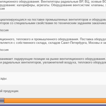
тиляционного оборудования. Вентиляторы радиальные ВР, ВЦ, осевые В
рудование: калориферы, агрегаты. Оборудование вентсистем: клапаны, з
сия
циализирующаяся на поставке промышленных вентиляторов и оборудован
ляторов со специальными свойствами по техническим заданиям заказчи
оссия
яционного, теплового и промышленного оборудования. Поставка обору
ляется с собственного склада, складов Санкт-Петербурга, Москвы и за
оссия
и занимает лидирующие позиции на рынке вентиляционного оборудования
 и радиальных вентиляторов, увлажнителей воздуха, теплового оборудо
сады.
й продукции.