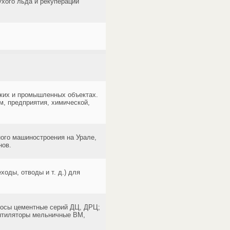
ухого льда и рекуперации
ских и промышленных объектах.
, предприятия, химической,
ого машиностроения на Урале,
нов.
оды, отводы и т. д.) для
сосы цементные серий ДЦ, ДРЦ;
ентиляторы мельничные ВМ,