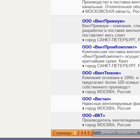
Производство и поставка вен
канальные. Отопительное обо
МОСКОВСКАЯ область, Рос
ООО «ВентПремиум»
ВентПремиум – компания, спе
разработке и поставке венти
поставляет весь спект
город САНКТ-ПЕТЕРБУРГ, Р
ООО «ВентПромКомплект»
Комплексная поставка вентил
«ВентПромКомплект» осуществ
кратчайшие сроки. Квал
город САНКТ-ПЕТЕРБУРГ, Р
ООО «ВентТехком»
Компания основана в 1995г. 
предлагает более 100 осевых
собственного производст
город МОСКВА, Россия
ООО «Вестал»
Навесные вентилируемые фа
город МОСКВА, Россия
ООО «ВКТ»
Производитель вентиляционно
город МОСКВА, Россия
Добавить предприятие
Страницы:
1
2
3
4
5
|