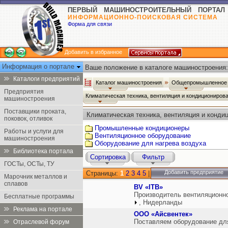
ПЕРВЫЙ МАШИНОСТРОИТЕЛЬНЫЙ ПОРТАЛ
ИНФОРМАЦИОННО-ПОИСКОВАЯ СИСТЕМА
Форма для связи
Добавить в избранное
Информация о портале
Ваше положение в каталоге машиностроения:
Каталоги предприятий
Каталог машиностроения
Общепромышленное 
Предприятия
Климатическая техника, вентиляция и кондициониров
машиностроения
Поставщики проката,
Климатическая техника, вентиляция и конди
поковок, отливок
Промышленные кондиционеры
Работы и услуги для
Вентиляционное оборудование
машиностроения
Оборудование для нагрева воздуха
Библиотека портала
Сортировка
Фильтр
ГОСТы, ОСТы, ТУ
Добавить предприятие
Страницы:
1
2
3
4
5
|
Марочник металлов и
сплавов
BV «ITB»
Производитель вентиляционно
Бесплатные программы
, Нидерланды
Реклама на портале
ООО «Айсвентек»
Поставляем оборудование для
Отраслевой форум