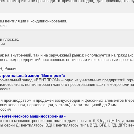
ает геометрию и не производит вторичных отходов); для производства с
ем вентиляции и кондиционирования.
сия
и плоских.
сия
ак на внутренний, так и на зарубежный рынки; используется на граждан
е на ряд предприятий построенных по типовым и эксклюзивным проектам
, Россия
троительный завод "Вентпром"»
оительный завод «ВЕНТПРОМ» – одно из уникальных предприятий горн
изготовитель вентиляторов главного проветривания шахт и метрополите
оссия
я производством и продажей воздуховодов и фасонных элементов (перех
(оцинкованная, нержавеющая, ч.сталь) стали толщиной до 2 мм.
оссия
нергетического машиностроения»
ческого машиностроения поставляет дымососы от Д-3,5 до ДН-15; дымо
 серии Д; вентиляторы ВДН; вентиляторы типа ВГД, ВГДН, ГД, ДРГ; в