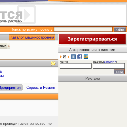
Поиск по всему порталу
Каталог машиностроения
вания
Авторизоваться в системе:
Логин
Пароль(
забыли?
)
а
ры
Реклама
Предприятия
Сервис и Ремонт
е проводит электричество, не