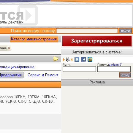
Поиск по всему порталу
Каталог машиностроения
вания
Авторизоваться в системе:
Логин
Пароль(
забыли?
)
 кондиционирование
Предприятия
Сервис и Ремонт
Реклама
ессора 10ГКН, 10ГКМ, 10ГКНА,
8, 7СК-8, СК-8, СКД-8, СК-10,