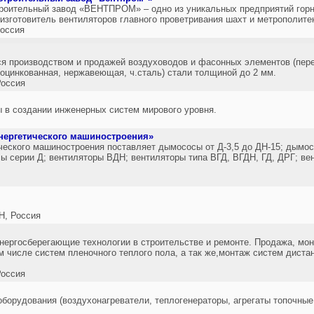
оительный завод «ВЕНТПРОМ» – одно из уникальных предприятий горн
изготовитель вентиляторов главного проветривания шахт и метрополите
оссия
я производством и продажей воздуховодов и фасонных элементов (перех
(оцинкованная, нержавеющая, ч.сталь) стали толщиной до 2 мм.
оссия
 создании инженерных систем мирового уровня.
нергетического машиностроения»
ческого машиностроения поставляет дымососы от Д-3,5 до ДН-15; дымо
 серии Д; вентиляторы ВДН; вентиляторы типа ВГД, ВГДН, ГД, ДРГ; в
, Россия
нергосберегающие технологии в строительстве и ремонте. Продажа, мо
м числе систем пленочного теплого пола, а так же,монтаж систем диста
оссия
борудования (воздухонагреватели, теплогенераторы, агрегаты топочные,