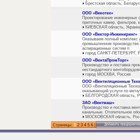
Брестская область, Белару
ООО «Векотех»
Проектирование инженерных с
приточных камер, фильтров, 
КИЕВСКАЯ область, Украин
ООО «Вектор-Инжиниринг»
Оказываем полный комплекс у
промышленном производстве. 
аспирационных систем п
город САНКТ-ПЕТЕРБУРГ, Р
ООО «ВентаПромТорг»
Производство и поставка про
нестандартного вентоборудов
город МОСКВА, Россия
ООО «Вентиляционные Техн
ООО «Вентиляционные Техноло
оказывающий услуги по мета
БЕЛГОРОДСКАЯ область, Р
ЗАО «Вентмаш»
Производство и поставка вен
канальные. Отопительное обо
МОСКОВСКАЯ область, Рос
Добавить предприяти
Страницы:
1
2
3
4
5
6
|