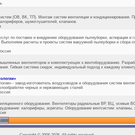
сь
истем (ОВ, ВК, ТП). Монтаж систем вентиляции и кондиционирования. П
калориферов, шумоглушителей, клапанов.
а
слуг по поставке и внедрению оборудования пылеуборки, аспирации и г
Выполняем расчеты и проекты систем вакуумной пылеуборки и сбора от
оссия
мышленных вентиляторов и комплектующих к вентоборудованию. Разрабо
ания. Гибкая система скидок, индивидуальный подход к каждому клиенту
ологии»
гии» - завод-изготовитель воздуховодов и оборудования систем вентил
ллообработке черных и нержавеющих сталей.
оссия
тиляционного оборудования. Вентиляторы радиальные ВР, ВЦ, осевые В
рудование: калориферы, агрегаты. Оборудование вентсистем: клапаны, з
сия
е
Copyright
©
2006-2026, All rights reserved.