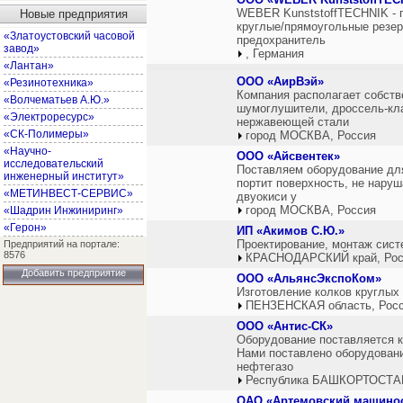
WEBER KunststoffTECHNIK - п
Новые предприятия
круглые/прямоугольные резер
«Златоустовский часовой
предохранитель
завод»
, Германия
«Лантан»
ООО «АирВэй»
«Резинотехника»
Компания располагает собств
«Волчематьев А.Ю.»
шумоглушители, дроссель-кла
«Электроресурс»
нержавеющей стали
«СК-Полимеры»
город МОСКВА, Россия
«Научно-
ООО «Айсвентек»
исследовательский
Поставляем оборудование для
инженерный институт»
портит поверхность, не наруш
«МЕТИНВЕСТ-СЕРВИС»
двуокиси у
город МОСКВА, Россия
«Шадрин Инжиниринг»
«Герон»
ИП «Акимов С.Ю.»
Проектирование, монтаж сист
Предприятий на портале:
8576
КРАСНОДАРСКИЙ край, Рос
Добавить предприятие
ООО «АльянсЭкспоКом»
Изготовление колков круглых 
ПЕНЗЕНСКАЯ область, Рос
ООО «Антис-СК»
Оборудование поставляется к
Нами поставлено оборудовани
нефтегазо
Республика БАШКОРТОСТАН
ОАО «Артемовский машинос