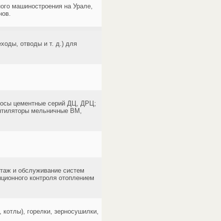
ого машиностроения на Урале,
нов.
оды, отводы и т. д.) для
сосы цементные серий ДЦ, ДРЦ;
ентиляторы мельничные ВМ,
нтаж и обслуживание систем
нционного контроля отоплением
 котлы), горелки, зерносушилки,