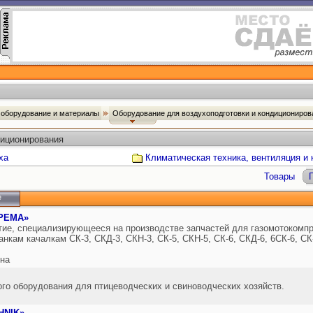
оборудование и материалы
Оборудование для воздухоподготовки и кондициониро
диционирования
ха
Климатическая техника, вентиляция и
Товары
е
 РЕМА»
ие, специализирующееся на производстве запчастей для газомотокомпр
нкам качалкам СК-3, СКД-3, СКН-3, СК-5, СКН-5, СК-6, СКД-6, 6СК-6, СК-
на
го оборудования для птицеводческих и свиноводческих хозяйств.
HNIK»