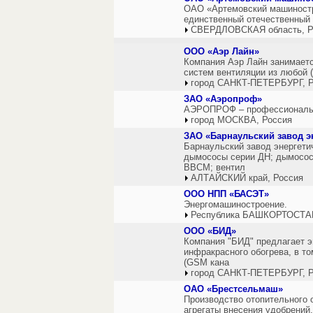
ОАО «Артемовский машиностр
единственный отечественный 
СВЕРДЛОВСКАЯ область, Р
ООО «Аэр Лайн»
Компания Аэр Лайн занимаетс
систем вентиляции из любой 
город САНКТ-ПЕТЕРБУРГ, Р
ЗАО «Аэропроф»
АЭРОПРОФ – профессионалы в
город МОСКВА, Россия
ЗАО «Барнаульский завод э
Барнаульский завод энергети
дымососы серии ДН; дымососы
ВВСМ; вентил
АЛТАЙСКИЙ край, Россия
ООО НПП «БАСЭТ»
Энергомашиностроение.
Республика БАШКОРТОСТАН
ООО «БИД»
Компания "БИД" предлагает э
инфракрасного обогрева, в то
(GSM кана
город САНКТ-ПЕТЕРБУРГ, Р
ОАО «Брестсельмаш»
Производство отопительного о
агрегаты внесения удобрений.