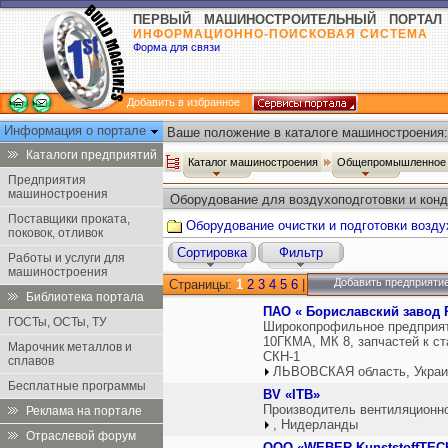
ПЕРВЫЙ МАШИНОСТРОИТЕЛЬНЫЙ ПОРТАЛ
ИНФОРМАЦИОННО-ПОИСКОВАЯ СИСТЕМА
Форма для связи
Добавить в избранное
Информация о портале
Ваше положение в каталоге машиностроения:
Каталоги предприятий
Каталог машиностроения
Общепромышленное 
Предприятия
машиностроения
Оборудование для воздухоподготовки и кон
Поставщики проката,
Оборудование очистки и подготовки возду
поковок, отливок
Сортировка
Фильтр
Работы и услуги для
машиностроения
Добавить предприяти
Страницы:
1
2
3
4
5
6
|
Библиотека портала
ПАО « Бориславский завод
ГОСТы, ОСТы, ТУ
Широкопрофильное предприят
10ГКМА, МК 8, запчастей к ста
Марочник металлов и
СКН-1
сплавов
ЛЬВОВСКАЯ область, Украи
Бесплатные программы
BV «ITB»
Производитель вентиляционно
Реклама на портале
, Нидерланды
Отраслевой форум
ООО «WEBER KunststoffTEC