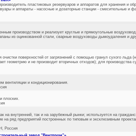
роизводитель пластиковых резервуаров и аппаратов для хранения и обр
вуары и аппараты - насосные и дозаторные станции - смесительные и фа
енным производством и реализует круглые и прямоугольные воздуховод
паны из оцинкованной стали, сварные воздуховоды дымоудаления и др
 очистки поверхностей от загрязнений с помощью гранул сухого льда (н
ает геометрию и не производит вторичных отходов); для производства с
ем вентиляции и кондиционирования.
сия
и плоских.
сия
ак на внутренний, так и на зарубежный рынки; используется на граждан
е на ряд предприятий построенных по типовым и эксклюзивным проектам
, Россия
троительный завод "Вентпром"»