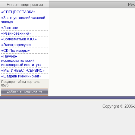
Рек
Новые предприятия
«СПЕЦПОСТАВКА»
«Златоустовский часовой
завод»
«Лантан»
«Резинотехника»
«Волчематьев А.Ю.»
«Электроресурс»
«СК-Полимеры»
«Научно-
исследовательский
инженерный институт»
«МЕТИНВЕСТ-СЕРВИС»
«Шадрин Инжиниринг»
Предприятий на портале:
8576
Добавить предприятие
Copyright
©
2006-2