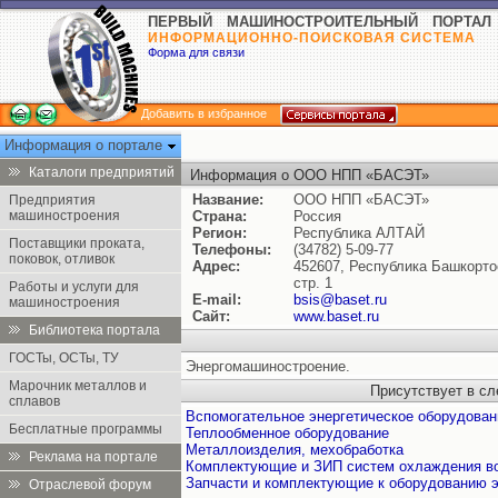
ПЕРВЫЙ МАШИНОСТРОИТЕЛЬНЫЙ ПОРТАЛ
ИНФОРМАЦИОННО-ПОИСКОВАЯ СИСТЕМА
Форма для связи
Добавить в избранное
Информация о портале
Каталоги предприятий
Информация о ООО НПП «БАСЭТ»
Название:
ООО НПП «БАСЭТ»
Предприятия
машиностроения
Страна:
Россия
Регион:
Республика АЛТАЙ
Поставщики проката,
Телефоны:
(34782) 5-09-77
поковок, отливок
Адрес:
452607, Республика Башкортост
стр. 1
Работы и услуги для
E-mail:
bsis@baset.ru
машиностроения
Сайт:
www.baset.ru
Библиотека портала
ГОСТы, ОСТы, ТУ
Энергомашиностроение.
Марочник металлов и
Присутствует в с
сплавов
Вспомогательное энергетическое оборудован
Бесплатные программы
Теплообменное оборудование
Металлоизделия, мехобработка
Реклама на портале
Комплектующие и ЗИП систем охлаждения в
Запчасти и комплектующие к оборудованию 
Отраслевой форум