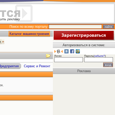
Поиск по всему порталу
Каталог машиностроения
ов
Авторизоваться в системе:
Логин
Пароль(
забыли?
)
Предприятия
Сервис и Ремонт
Реклама
ек.