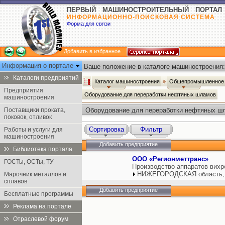
ПЕРВЫЙ МАШИНОСТРОИТЕЛЬНЫЙ ПОРТАЛ
ИНФОРМАЦИОННО-ПОИСКОВАЯ СИСТЕМА
Форма для связи
Добавить в избранное
Информация о портале
Ваше положение в каталоге машиностроения:
Каталоги предприятий
Каталог машиностроения
Общепромышленное 
Предприятия
Оборудование для переработки нефтяных шламов
машиностроения
Поставщики проката,
Оборудование для переработки нефтяных ш
поковок, отливок
Сортировка
Фильтр
Работы и услуги для
машиностроения
Добавить предприятие
Библиотека портала
ООО «Регионметтранс»
ГОСТы, ОСТы, ТУ
Производство аппаратов вихр
НИЖЕГОРОДСКАЯ область,
Марочник металлов и
сплавов
Добавить предприятие
Бесплатные программы
Реклама на портале
Отраслевой форум