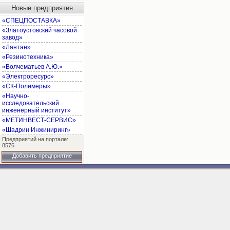
Новые предприятия
«СПЕЦПОСТАВКА»
«Златоустовский часовой
завод»
«Лантан»
«Резинотехника»
«Волчематьев А.Ю.»
«Электроресурс»
«СК-Полимеры»
«Научно-
исследовательский
инженерный институт»
«МЕТИНВЕСТ-СЕРВИС»
«Шадрин Инжиниринг»
Предприятий на портале:
8576
Добавить предприятие