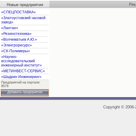
Рек
Новые предприятия
«СПЕЦПОСТАВКА»
«Златоустовский часовой
завод»
«Лантан»
«Резинотехника»
«Волчематьев А.Ю.»
«Электроресурс»
«СК-Полимеры»
«Научно-
исследовательский
инженерный институт»
«МЕТИНВЕСТ-СЕРВИС»
«Шадрин Инжиниринг»
Предприятий на портале:
8578
Добавить предприятие
Copyright
©
2006-2