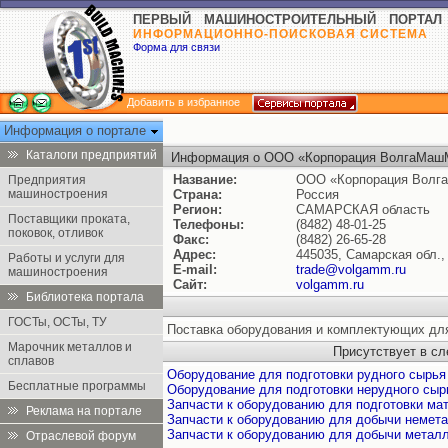
ПЕРВЫЙ МАШИНОСТРОИТЕЛЬНЫЙ ПОРТАЛ
ИНФОРМАЦИОННО-ПОИСКОВАЯ СИСТЕМА
Форма для связи
Добавить в избранное
Информация о портале
Каталоги предприятий
Информация о ООО «Корпорация ВолгаМаш
Название:
ООО «Корпорация Волг
Предприятия
машиностроения
Страна:
Россия
Регион:
САМАРСКАЯ область
Поставщики проката,
Телефоны:
(8482) 48-01-25
поковок, отливок
Факс:
(8482) 26-65-28
Адрес:
445035, Самарская обл., 
Работы и услуги для
E-mail:
trade@volgamm.ru
машиностроения
Сайт:
volgamm.ru
Библиотека портала
ГОСТы, ОСТы, ТУ
Поставка оборудования и комплектующих дл
Марочник металлов и
Присутствует в с
сплавов
Оборудование для подготовки рудного сырья
Бесплатные программы
Оборудование для подготовки нерудного сыр
Запчасти к оборудованию для подготовки ма
Реклама на портале
Запчасти к оборудованию для добычи немет
Запчасти к оборудованию для добычи метал
Отраслевой форум