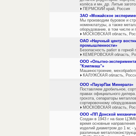
колёса и мн. др. Литые загот
ПЕРМСКИЙ край, Россия
ЗАО «Можайское экспериме
Мы производим буровое и ст
номенклатуры, а также метал
оборудование, в том числе и 
МОСКОВСКАЯ область, Рос
ОАО «Научный центр востни
промышленности»
Безопасность работ в горной
КЕМЕРОВСКАЯ область, Ро
ООО «Опытно-эксперимента
"Кэмпмаш"»
Машиностроение, мехобработк
КАЛУЖСКАЯ область, Росс
ООО «ПауэрПак Минералз»
Поставляем дробильное, сорт
правах официального дилера.
грохота, сепараторы металлов
сортировочному оборудованию
МОСКОВСКАЯ область, Рос
ООО «ПП Донской механиче
Создан в 1943 г на базе ЦЭМ
время основные направления 
изделий диаметром до 1 м; -
различные металлоконструкции