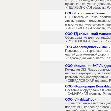
услуг для следующих видов 
щековые и конусные дробилки
ЧЕЛЯБИНСКАЯ область, Ро
ООО «Еврогомма-Раша»
СП "Еврогомма-Раша" произво
листы, плиты, полиуретановы
и другие полиуретановые изд
ЧЕЛЯБИНСКАЯ область, Ро
ООО ТД «Каменский машино
Оборудование для горнодаб
РОСТОВСКАЯ область, Рос
ТОО «Карагандинский маши
Производство горно-шахтного
частей для железной дороги.
Карагандинская область, Ка
ООО «Компания ЭКГ-Лидер»
Компания ЭКГ-Лидер занимает
частей к карьерному экскават
размольному оборудованию.
СВЕРДЛОВСКАЯ область, Р
ООО «Корпорация ВолгаМа
Поставка оборудования и ко
САМАРСКАЯ область, Росс
ООО «ЛитМашПро»
Литые стальные заготовки де
подпятники, колёса для вагон
деталей редукторов: корпуса,