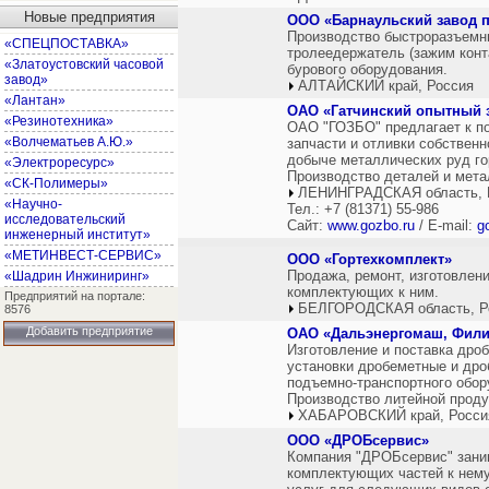
Новые предприятия
ООО «Барнаульский завод 
Производство быстроразъемны
«СПЕЦПОСТАВКА»
тролеедержатель (зажим конта
«Златоустовский часовой
бурового оборудования.
завод»
АЛТАЙСКИЙ край, Россия
«Лантан»
ОАО «Гатчинский опытный 
«Резинотехника»
ОАО "ГОЗБО" предлагает к п
«Волчематьев А.Ю.»
запчасти и отливки собствен
добыче металлических руд г
«Электроресурс»
Производство деталей и мета
«СК-Полимеры»
ЛЕНИНГРАДСКАЯ область, 
«Научно-
Тел.: +7 (81371) 55-986
исследовательский
Сайт:
www.gozbo.ru
/ E-mail:
g
инженерный институт»
«МЕТИНВЕСТ-СЕРВИС»
ООО «Гортехкомплект»
Продажа, ремонт, изготовлен
«Шадрин Инжиниринг»
комплектующих к ним.
Предприятий на портале:
БЕЛГОРОДСКАЯ область, Р
8576
Добавить предприятие
ОАО «Дальэнергомаш, Фили
Изготовление и поставка дро
установки дробеметные и дро
подъемно-транспортного обор
Производство литейной прод
ХАБАРОВСКИЙ край, Росси
ООО «ДРОБсервис»
Компания "ДРОБсервис" зани
комплектующих частей к нему