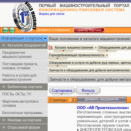
ПЕРВЫЙ МАШИНОСТРОИТЕЛЬНЫЙ ПОРТАЛ
ИНФОРМАЦИОННО-ПОИСКОВАЯ СИСТЕМА
Форма для связи
Добавить в избранное
Информация о портале
Ваше положение в каталоге машиностроения:
Каталоги предприятий
Каталог машиностроения
Оборудование для д
Предприятия
Горнодобывающая промышленность
машиностроения
Оборудование и услуги по добыче руд черных, цветн
Поставщики проката,
поковок, отливок
Запчасти к оборудованию для добычи металлических
Работы и услуги для
Запчасти к оборудованию для добычи метал
машиностроения
Библиотека портала
Сортировка
Фильтр
ГОСТы, ОСТы, ТУ
Добавить предприятие
Страницы:
1
2
|
Марочник металлов и
сплавов
ООО «АВ Промтехнологии»
Изготовление сложных высоко
Бесплатные программы
нержавеющих, конструкционны
Реклама на портале
уникальных деталей и узлов 
Изготовление пружин сжатия,
Отраслевой форум
ДНЕПРОПЕТРОВСКАЯ облас