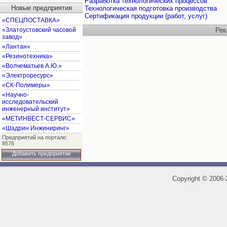
Разработка технологических процессов
Новые предприятия
Технологическая подготовка производства
Сертификация продукции (работ, услуг)
«СПЕЦПОСТАВКА»
«Златоустовский часовой
Рек
завод»
«Лантан»
«Резинотехника»
«Волчематьев А.Ю.»
«Электроресурс»
«СК-Полимеры»
«Научно-
исследовательский
инженерный институт»
«МЕТИНВЕСТ-СЕРВИС»
«Шадрин Инжиниринг»
Предприятий на портале:
8576
Добавить предприятие
Copyright
©
2006-2