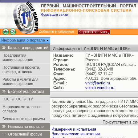
ПЕРВЫЙ МАШИНОСТРОИТЕЛЬНЫЙ ПОРТАЛ
ИНФОРМАЦИОННО-ПОИСКОВАЯ СИСТЕМА
Форма для связи
Добавить в избранное
Информация о портале
Каталоги предприятий
Информация о ГУ «ВНИТИ ММС и ППЖ»
Название:
ГУ «ВНИТИ ММС и ППЖ»
Предприятия
машиностроения
Страна:
Россия
Регион:
ВОЛГОГРАДСКАЯ область
Поставщики проката,
Телефоны:
(8442) 32-10-48
поковок, отливок
Факс:
(8442) 32-11-42
Адрес:
400131, Волгоградская обл.,
Работы и услуги для
E-mail:
vniti@avtlg.ru
машиностроения
Сайт:
volniti.wmsite.ru
Библиотека портала
ГОСТы, ОСТы, ТУ
Коллектив ученых Волгоградского НИТИ ММ
ресурсосберегающих экологически безопасны
Марочник металлов и
продукции, совершенствование методов ее п
сплавов
продуктов питания с заданными потребитель
Бесплатные программы
Присутствует в с
Реклама на портале
Измерения и испытания
Экологические изыскания
Отраслевой форум