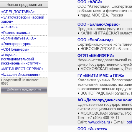
ООО «АЭСИ»
Новые предприятия
ООО "Аттестация, Экспертиза
рабочих мест и физических ф
«СПЕЦПОСТАВКА»
город МОСКВА, Россия
«Златоустовский часовой
завод»
ООО «Баланс-Сервис»
«Лантан»
Предоставляем услуги по про
«Резинотехника»
КАЛИНИНГРАДСКАЯ область
«Волчематьев А.Ю.»
ООО «БиоСан-гид»
«Электроресурс»
Сертификационные испытания
НОВОСИБИРСКАЯ область,
«СК-Полимеры»
«Научно-
ФГУП «ВНИИФТРИ»
исследовательский
Научно-исследовательский и
инженерный институт»
центр Государственной служб
МОСКОВСКАЯ область, Рос
«МЕТИНВЕСТ-СЕРВИС»
«Шадрин Инжиниринг»
ГУ «ВНИТИ ММС и ППЖ»
Коллектив ученых Волгоград
Предприятий на портале:
8576
технологий производства жив
высококачественных продукто
Добавить предприятие
ВОЛГОГРАДСКАЯ область, 
АО «Долгопрудненское конс
Единственное государственно
систем специального назначе
МОСКОВСКАЯ область, Рос
Тел.: +7 (495) 408-75-11
Сайт:
www.dkba.ru
/ E-mail:
ot
ООО «Инкотес»