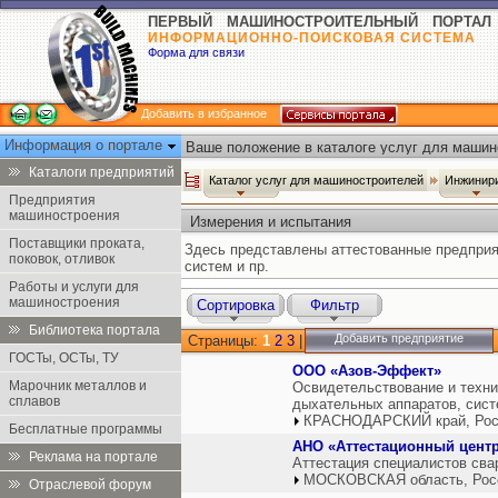
ПЕРВЫЙ МАШИНОСТРОИТЕЛЬНЫЙ ПОРТАЛ
ИНФОРМАЦИОННО-ПОИСКОВАЯ СИСТЕМА
Форма для связи
Добавить в избранное
Информация о портале
Ваше положение в каталоге услуг для машин
Каталоги предприятий
Каталог услуг для машиностроителей
Инжинир
Предприятия
машиностроения
Измерения и испытания
Поставщики проката,
Здесь представлены аттестованные предприя
поковок, отливок
систем и пр.
Работы и услуги для
машиностроения
Сортировка
Фильтр
Библиотека портала
Добавить предприятие
Страницы:
1
2
3
|
ГОСТы, ОСТы, ТУ
ООО «Азов-Эффект»
Марочник металлов и
Освидетельствование и техни
сплавов
дыхательных аппаратов, сист
КРАСНОДАРСКИЙ край, Рос
Бесплатные программы
АНО «Аттестационный центр
Реклама на портале
Аттестация специалистов сва
МОСКОВСКАЯ область, Рос
Отраслевой форум