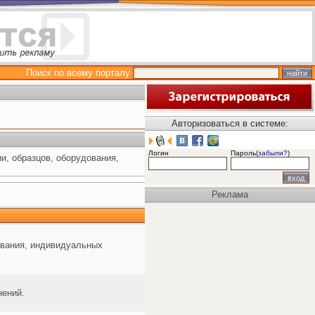
Поиск по всему порталу
Авторизоваться в системе:
Логин
Пароль(
забыли?
)
и, образцов, оборудования,
Реклама
ования, индивидуальных
нений.