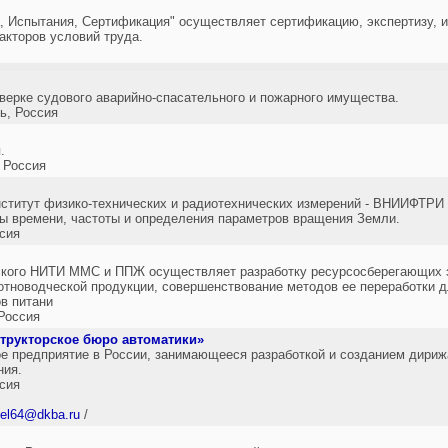
, Испытания, Сертификация" осуществляет сертификацию, экспертизу, 
акторов условий труда.
верке судового аварийно-спасательного и пожарного имущества.
, Россия
.
 Россия
нститут физико-технических и радиотехнических измерений - ВНИИФТРИ
ы времени, частоты и определения параметров вращения Земли.
сия
ского НИТИ ММС и ППЖ осуществляет разработку ресурсосберегающих 
отноводческой продукции, совершенствование методов ее переработки д
в питани
Россия
трукторское бюро автоматики»
е предприятие в России, занимающееся разработкой и созданием дирижа
ния.
сия
del64@dkba.ru
/