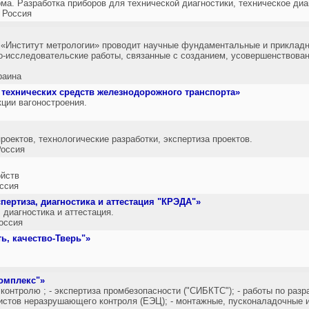
а. Разработка приборов для технической диагностики, техническое диа
 Россия
 «Институт метрологии» проводит научные фундаментальные и приклад
о-исследовательские работы, связанные с созданием, усовершенствова
раина
технических средств железнодорожного транспорта»
ции вагоностроения.
оектов, технологические разработки, экспертиза проектов.
оссия
ойств
ссия
пертиза, диагностика и аттестация "КРЭДА"»
 диагностика и аттестация.
оссия
ь, качество-Тверь"»
омплекс"»
онтролю ; - экспертиза промбезопасности ("СИБКТС"); - работы по разр
алистов неразрушающего контроля (ЕЭЦ); - монтажные, пусконаладочные 