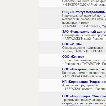
Современная инженерная фирм
НИЖЕГОРОДСКАЯ область,
ННЦ «Институт метрологии»
Национальный научный центр
метрологии, выполняет научн
первичных и втори
ХАРЬКОВСКАЯ область, Ук
ЗАО «Испытательный центр 
Проведение испытаний продук
АЛТАЙСКИЙ край, Россия
ООО «ИТЭК»
Сопровождение полимерных пр
город САНКТ-ПЕТЕРБУРГ, Р
ООО «Контес»
Экспертиза технических устр
Республика ТАТАРСТАН, Ро
ООО «Контроль, ремонт, экс
Контроль, ремонт, экспертиза,
АСТРАХАНСКАЯ область, Р
НП «Корпорация "Надежност
Аттестация предприятий.
ТВЕРСКАЯ область, Россия
ООО «Корпорация "Энергок
- работы по неразрушающему к
сварки,; - аттестация специ