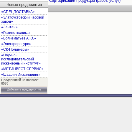
Сертификация продукции (работ, услуг)
Новые предприятия
«СПЕЦПОСТАВКА»
«Златоустовский часовой
завод»
«Лантан»
«Резинотехника»
«Волчематьев А.Ю.»
«Электроресурс»
«СК-Полимеры»
«Научно-
исследовательский
инженерный институт»
«МЕТИНВЕСТ-СЕРВИС»
«Шадрин Инжиниринг»
Предприятий на портале:
8576
Добавить предприятие