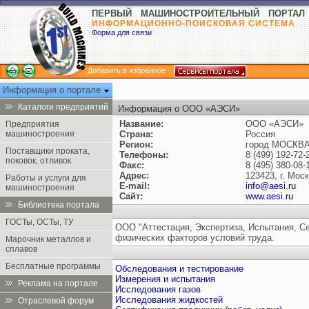
ПЕРВЫЙ МАШИНОСТРОИТЕЛЬНЫЙ ПОРТАЛ
ИНФОРМАЦИОННО-ПОИСКОВАЯ СИСТЕМА
Форма для связи
Добавить в избранное
Информация о портале
Каталоги предприятий
Информация о ООО «АЭСИ»
Название:
ООО «АЭСИ»
Предприятия
машиностроения
Страна:
Россия
Регион:
город МОСКВ
Поставщики проката,
Телефоны:
8 (499) 192-72-
поковок, отливок
Факс:
8 (495) 380-08-
Адрес:
123423, г. Мос
Работы и услуги для
E-mail:
info@aesi.ru
машиностроения
Сайт:
www.aesi.ru
Библиотека портала
ГОСТы, ОСТы, ТУ
ООО "Аттестация, Экспертиза, Испытания, С
физических факторов условий труда.
Марочник металлов и
сплавов
Бесплатные программы
Обследования и тестирование
Измерения и испытания
Реклама на портале
Исследования газов
Исследования жидкостей
Отраслевой форум