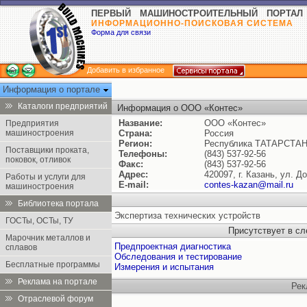
ПЕРВЫЙ МАШИНОСТРОИТЕЛЬНЫЙ ПОРТАЛ
ИНФОРМАЦИОННО-ПОИСКОВАЯ СИСТЕМА
Форма для связи
Добавить в избранное
Информация о портале
Каталоги предприятий
Информация о ООО «Контес»
Название:
ООО «Контес»
Предприятия
машиностроения
Страна:
Россия
Регион:
Республика ТАТАРСТА
Поставщики проката,
Телефоны:
(843) 537-92-56
поковок, отливок
Факс:
(843) 537-92-56
Адрес:
420097, г. Казань, ул. Д
Работы и услуги для
E-mail:
contes-kazan@mail.ru
машиностроения
Библиотека портала
Экспертиза технических устройств
ГОСТы, ОСТы, ТУ
Присутствует в с
Марочник металлов и
Предпроектная диагностика
сплавов
Обследования и тестирование
Бесплатные программы
Измерения и испытания
Реклама на портале
Рек
Отраслевой форум