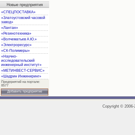
Новые предприятия
«СПЕЦПОСТАВКА»
«Златоустовский часовой
завод»
«Лантан»
«Резинотехника»
«Волчематьев А.Ю.»
«Электроресурс»
«СК-Полимеры»
«Научно-
исследовательский
инженерный институт»
«МЕТИНВЕСТ-СЕРВИС»
«Шадрин Инжиниринг»
Предприятий на портале:
8577
Добавить предприятие
Copyright
©
2006-2