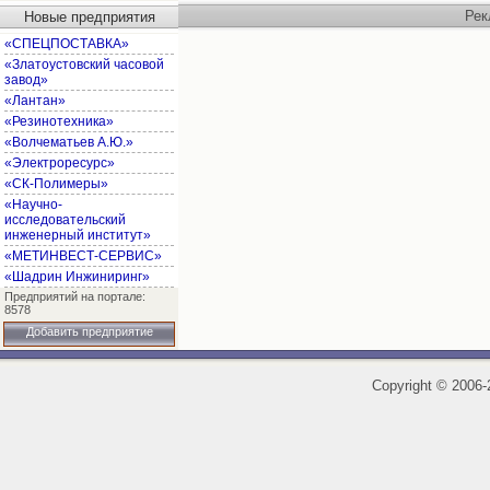
Рек
Новые предприятия
«СПЕЦПОСТАВКА»
«Златоустовский часовой
завод»
«Лантан»
«Резинотехника»
«Волчематьев А.Ю.»
«Электроресурс»
«СК-Полимеры»
«Научно-
исследовательский
инженерный институт»
«МЕТИНВЕСТ-СЕРВИС»
«Шадрин Инжиниринг»
Предприятий на портале:
8578
Добавить предприятие
Copyright
©
2006-2