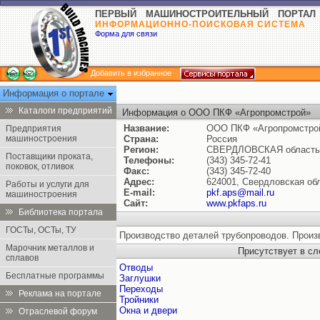
ПЕРВЫЙ МАШИНОСТРОИТЕЛЬНЫЙ ПОРТАЛ
ИНФОРМАЦИОННО-ПОИСКОВАЯ СИСТЕМА
Форма для связи
Добавить в избранное
Информация о портале
Каталоги предприятий
Информация о OOO ПКФ «Агропромстрой»
Название:
OOO ПКФ «Агропромстро
Предприятия
машиностроения
Страна:
Россия
Регион:
СВЕРДЛОВСКАЯ область
Поставщики проката,
Телефоны:
(343) 345-72-41
поковок, отливок
Факс:
(343) 345-72-40
Адрес:
624001, Свердловская обл.
Работы и услуги для
E-mail:
pkf.aps@mail.ru
машиностроения
Сайт:
www.pkfaps.ru
Библиотека портала
ГОСТы, ОСТы, ТУ
Производство деталей трубопроводов. Произ
Марочник металлов и
Присутствует в с
сплавов
Отводы
Бесплатные программы
Заглушки
Переходы
Реклама на портале
Тройники
Окна и двери
Отраслевой форум