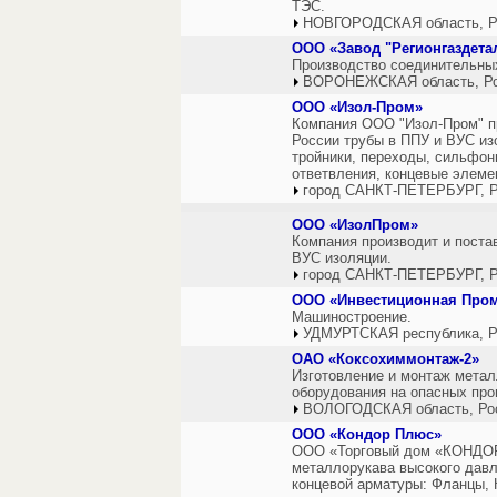
ТЭС.
НОВГОРОДСКАЯ область, Р
ООО «Завод "Регионгаздета
Производство соединительны
ВОРОНЕЖСКАЯ область, Р
ООО «Изол-Пром»
Компания ООО "Изол-Пром" пр
России трубы в ППУ и ВУС из
тройники, переходы, сильфон
ответвления, концевые элем
город САНКТ-ПЕТЕРБУРГ, Р
ООО «ИзолПром»
Компания производит и поста
ВУС изоляции.
город САНКТ-ПЕТЕРБУРГ, Р
ООО «Инвестиционная Про
Машиностроение.
УДМУРТСКАЯ республика, Р
ОАО «Коксохиммонтаж-2»
Изготовление и монтаж метал
оборудования на опасных про
ВОЛОГОДСКАЯ область, Ро
ООО «Кондор Плюс»
ООО «Торговый дом «КОНДОР
металлорукава высокого дав
концевой арматуры: Фланцы, 