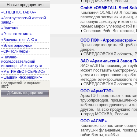
город МОСКВА, Россия
Новые предприятия
GmbH «OSMETALL Steel Solu
«СПЕЦПОСТАВКА»
Компания ОСМЕТАЛЛ поставляе
переходов заглушек и днищ, а
«Златоустовский часовой
запорную арматуру и компенс
завод»
любых марок углеродистой и
«Лантан»
Северная Рейн Вестфалия, 
«Резинотехника»
«Волчематьев А.Ю.»
OOO ПКФ «Агропромстрой»
Производство деталей трубо
«Электроресурс»
дверей.
«СК-Полимеры»
СВЕРДЛОВСКАЯ область, Р
«Научно-
ЗАО «Арамильский Завод П
исследовательский
ЗАО «АЗПТ» производит трубы
инженерный институт»
может поставить быстрорежущ
«МЕТИНВЕСТ-СЕРВИС»
услуги по переплавке отрабо
«Шадрин Инжиниринг»
методом электрошлакового п
Предприятий на портале:
СВЕРДЛОВСКАЯ область, Р
8577
ООО «АрмаТЭП»
Добавить предприятие
АрмаТЭП предлагает к постав
трубопроводов, промышленно
кабельно-проводниковую и эл
другое. На всю продукцию пр
город МОСКВА, Россия
ООО «АСМЕ»
Комплексные поставки соеди
заглушки фланцевые, прокла
гайки болты, шайбы).