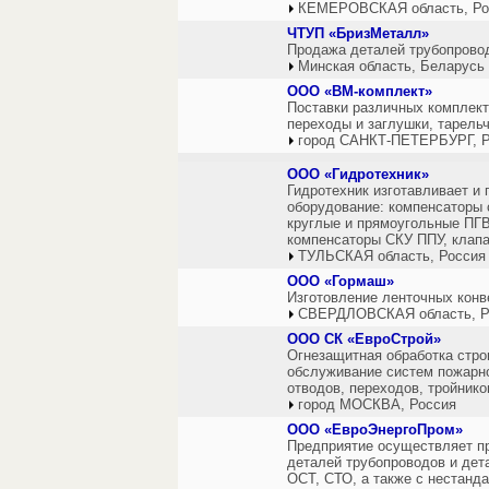
КЕМЕРОВСКАЯ область, Ро
ЧТУП «БризМеталл»
Продажа деталей трубопровод
Минская область, Беларусь
ООО «ВМ-комплект»
Поставки различных комплек
переходы и заглушки, тарель
город САНКТ-ПЕТЕРБУРГ, Р
ООО «Гидротехник»
Гидротехник изготавливает и
оборудование: компенсаторы 
круглые и прямоугольные ПГВ
компенсаторы СКУ ППУ, клапа
ТУЛЬСКАЯ область, Россия
ООО «Гормаш»
Изготовление ленточных конве
СВЕРДЛОВСКАЯ область, Р
ООО СК «ЕвроСтрой»
Огнезащитная обработка стро
обслуживание систем пожарно
отводов, переходов, тройнико
город МОСКВА, Россия
ООО «ЕвроЭнергоПром»
Предприятие осуществляет пр
деталей трубопроводов и дет
ОСТ, СТО, а также с нестанд