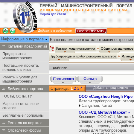
ПЕРВЫЙ МАШИНОСТРОИТЕЛЬНЫЙ ПОРТАЛ
ИНФОРМАЦИОННО-ПОИСКОВАЯ СИСТЕМА
Форма для связи
Добавить в избранное
Информация о портале
Ваше положение в каталоге машиностроения:
Каталоги предприятий
Каталог машиностроения
Общепромышленное 
Предприятия
Трубопроводы и трубопроводная арматура
Фланцы
машиностроения
Поставщики проката,
Тройники
поковок, отливок
Работы и услуги для
Сортировка
Фильтр
машиностроения
Добавить предприятие
Страницы:
1
2
3
4
|
Библиотека портала
ГОСТы, ОСТы, ТУ
ООО «Cangzhou Hengli Pipe F
Детали трубопроводов: отвод
Марочник металлов и
Cangzhou, Китай
сплавов
ООО «CЦ Металл Маркет »
Бесплатные программы
Компания ООО «СЦ Металл Ма
специальных и нестандартных
Реклама на портале
отводы, - переходы, - тройники
опоры для трубопроводов.
Отраслевой форум