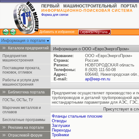
ПЕРВЫЙ МАШИНОСТРОИТЕЛЬНЫЙ ПОРТАЛ
ИНФОРМАЦИОННО-ПОИСКОВАЯ СИСТЕМА
Форма для связи
Добавить в избранное
Информация о портале
Каталоги предприятий
Информация о ООО «ЕвроЭнергоПром»
Название:
ООО «ЕвроЭнергоПром»
Предприятия
машиностроения
Страна:
Россия
Регион:
НОВГОРОДСКАЯ область
Поставщики проката,
Телефоны:
8 (920) 111-50-08
поковок, отливок
Адрес:
606440, Нижегородская обл.,
E-mail:
ap@eep-nn.ru
Работы и услуги для
машиностроения
Библиотека портала
Предприятие осуществляет производство и п
трубопроводов и деталей трубопроводной арм
ГОСТы, ОСТы, ТУ
нестандартными параметрами для АЭС, ГЭС,
Марочник металлов и
Присутствует в с
сплавов
Фланцы стальные плоские
Бесплатные программы
Отводы
Заглушки
Реклама на портале
Переходы
Тройники
Отраслевой форум