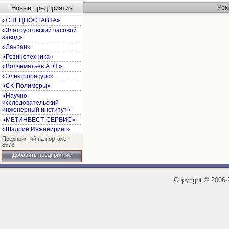
Рек
Новые предприятия
«СПЕЦПОСТАВКА»
«Златоустовский часовой
завод»
«Лантан»
«Резинотехника»
«Волчематьев А.Ю.»
«Электроресурс»
«СК-Полимеры»
«Научно-
исследовательский
инженерный институт»
«МЕТИНВЕСТ-СЕРВИС»
«Шадрин Инжиниринг»
Предприятий на портале:
8576
Добавить предприятие
Copyright
©
2006-2