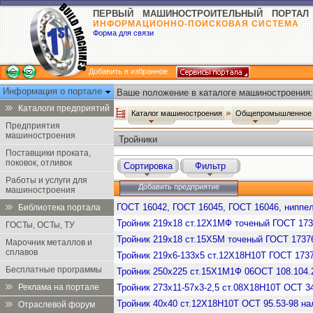
ПЕРВЫЙ МАШИНОСТРОИТЕЛЬНЫЙ ПОРТАЛ
ИНФОРМАЦИОННО-ПОИСКОВАЯ СИСТЕМА
Форма для связи
Добавить в избранное
Информация о портале
Ваше положение в каталоге машиностроения:
Каталоги предприятий
Каталог машиностроения
Общепромышленное 
Предприятия
машиностроения
Тройники
Поставщики проката,
поковок, отливок
Сортировка
Фильтр
Работы и услуги для
Добавить предприятие
машиностроения
ГОСТ 16042, ГОСТ 16045, ГОСТ 16046, ниппел
Библиотека портала
Тройник 219х18 ст.12Х1МФ точеный ГОСТ 17
ГОСТы, ОСТы, ТУ
Тройник 219х18 ст.15Х5М точеный ГОСТ 1737
Марочник металлов и
сплавов
Тройник 219х6-133х5 ст.12Х18Н10Т ГОСТ 173
Бесплатные программы
Тройник 250х225 ст.15Х1М1Ф 06ОСТ 108.104.
Реклама на портале
Тройник 273х11-57х3-2,5 ст.08Х18Н10Т ОСТ 34
Тройник 40х40 ст.12Х18Н10Т ОСТ 95.53-98 на
Отраслевой форум