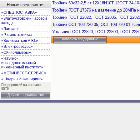
Тройник 50х32-2,5 ст.12Х18Н10Т 12ОСТ 34-10
Новые предприятия
Тройник ГОСТ 17376 на давление до 20МПа н
«СПЕЦПОСТАВКА»
Тройник ГОСТ 22822, ГОСТ 22805, ГОСТ 2282
«Златоустовский часовой
завод»
Тройник ОСТ 108.720.05, ОСТ 108.720.01 На
«Лантан»
Угольник ГОСТ 22820, ГОСТ 22800, ГОСТ 228
«Резинотехника»
Добавить предприятие
«Волчематьев А.Ю.»
«Электроресурс»
«СК-Полимеры»
«Научно-
исследовательский
инженерный институт»
«МЕТИНВЕСТ-СЕРВИС»
«Шадрин Инжиниринг»
Предприятий на портале:
8576
Добавить предприятие