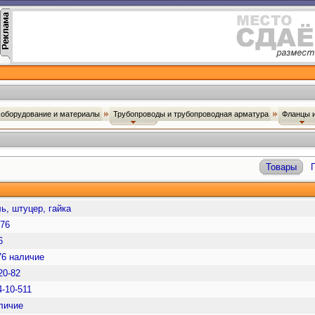
оборудование и материалы
Трубопроводы и трубопроводная арматура
Фланцы и
Товары
ь, штуцер, гайка
376
6
76 наличие
20-82
-10-511
личие