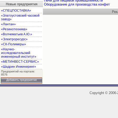
Печи для пищевой промышленности
Новые предприятия
Оборудование для производства конфет
«СПЕЦПОСТАВКА»
Рек
«Златоустовский часовой
завод»
«Лантан»
«Резинотехника»
«Волчематьев А.Ю.»
«Электроресурс»
«СК-Полимеры»
«Научно-
исследовательский
инженерный институт»
«МЕТИНВЕСТ-СЕРВИС»
«Шадрин Инжиниринг»
Предприятий на портале:
8576
Добавить предприятие
Copyright
©
2006-2