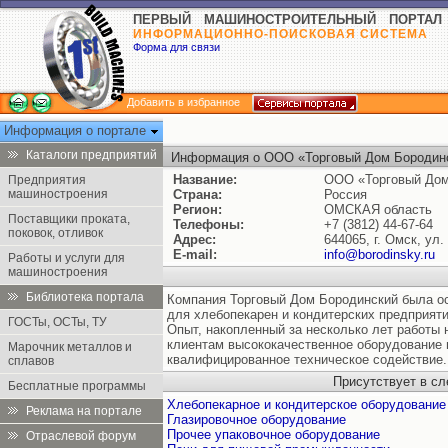
ПЕРВЫЙ МАШИНОСТРОИТЕЛЬНЫЙ ПОРТАЛ
ИНФОРМАЦИОННО-ПОИСКОВАЯ СИСТЕМА
Форма для связи
Добавить в избранное
Информация о портале
Каталоги предприятий
Информация о ООО «Торговый Дом Бородин
Название:
ООО «Торговый Дом
Предприятия
машиностроения
Страна:
Россия
Регион:
ОМСКАЯ область
Поставщики проката,
Телефоны:
+7 (3812) 44-67-64
поковок, отливок
Адрес:
644065, г. Омск, ул.
E-mail:
info@borodinsky.ru
Работы и услуги для
машиностроения
Библиотека портала
Компания Торговый Дом Бородинский была о
для хлебопекарен и кондитерских предприяти
ГОСТы, ОСТы, ТУ
Опыт, накопленный за несколько лет работы 
клиентам высококачественное оборудование 
Марочник металлов и
квалифицированное техническое содействие.
сплавов
Присутствует в с
Бесплатные программы
Хлебопекарное и кондитерское оборудование
Реклама на портале
Глазировочное оборудование
Прочее упаковочное оборудование
Отраслевой форум