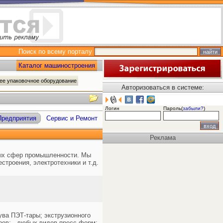
Поиск по всему порталу
Каталог машиностроения
ее упаковочное оборудование
Авторизоваться в системе:
Логин
Пароль(
забыли?
)
Предприятия
Сервис и Ремонт
Реклама
ных сфер промышленности. Мы
строения, электротехники и т.д.
ува ПЭТ-тары; экструзионного
ров; - любых видов пресс-форм;