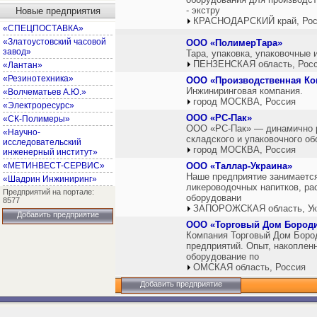
- экстру
Новые предприятия
КРАСНОДАРСКИЙ край, Рос
«СПЕЦПОСТАВКА»
«Златоустовский часовой
ООО «ПолимерТара»
завод»
Тара, упаковка, упаковочные 
ПЕНЗЕНСКАЯ область, Рос
«Лантан»
«Резинотехника»
ООО «Производственная Ко
Инжиниринговая компания.
«Волчематьев А.Ю.»
город МОСКВА, Россия
«Электроресурс»
ООО «РС-Пак»
«СК-Полимеры»
ООО «РС-Пак» — динамично р
«Научно-
складского и упаковочного об
исследовательский
город МОСКВА, Россия
инженерный институт»
«МЕТИНВЕСТ-СЕРВИС»
ООО «Таллар-Украина»
Наше предприятие занимается
«Шадрин Инжиниринг»
ликероводочных напитков, ра
Предприятий на портале:
оборудовани
8577
ЗАПОРОЖСКАЯ область, Ук
Добавить предприятие
ООО «Торговый Дом Бород
Компания Торговый Дом Бород
предприятий. Опыт, накоплен
оборудование по
ОМСКАЯ область, Россия
Добавить предприятие