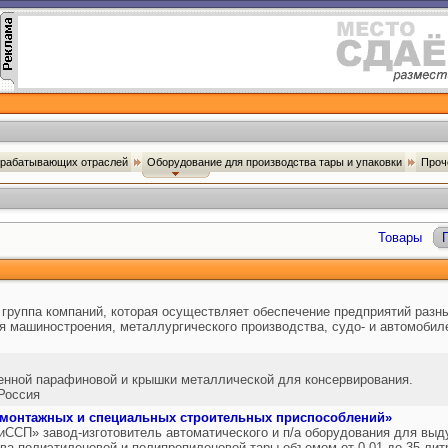
брабатывающих отраслей
Оборудование для производства тары и упаковки
Проч
Товары
 группа компаний, которая осуществляет обеспечение предприятий раз
 машиностроения, металлургического производства, судо- и автомобиле
енной парафиновой и крышки металлической для консервирования.
Россия
 монтажных и специальных строительных приспособлений»
ССП» завод-изготовитель автоматического и п/а оборудования для выд
ва полиэтиленовой и полипропиленовой тары объемом от 0.01 до 35 лит