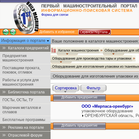
ПЕРВЫЙ МАШИНОСТРОИТЕЛЬНЫЙ ПОРТАЛ
ИНФОРМАЦИОННО-ПОИСКОВАЯ СИСТЕМА
Форма для связи
Добавить в избранное
Информация о портале
Ваше положение в каталоге машиностроения:
Каталоги предприятий
Каталог машиностроения
Оборудование для о
Предприятия
Оборудование для производства тары и упаковки
машиностроения
Оборудование для изготовления упаковки из тканевы
Поставщики проката,
поковок, отливок
Оборудование для изготовления упаковки из
Работы и услуги для
машиностроения
Сортировка
Фильтр
Библиотека портала
Добавить предприятие
ГОСТы, ОСТы, ТУ
ООО «Мерпаса-оренбург»
Марочник металлов и
упаковочное оборудование
сплавов
ОРЕНБУРГСКАЯ область, Р
Бесплатные программы
Добавить предприятие
Реклама на портале
Отраслевой форум