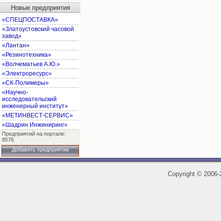
Новые предприятия
«СПЕЦПОСТАВКА»
«Златоустовский часовой
завод»
«Лантан»
«Резинотехника»
«Волчематьев А.Ю.»
«Электроресурс»
«СК-Полимеры»
«Научно-
исследовательский
инженерный институт»
«МЕТИНВЕСТ-СЕРВИС»
«Шадрин Инжиниринг»
Предприятий на портале:
8576
Добавить предприятие
Copyright
©
2006-2