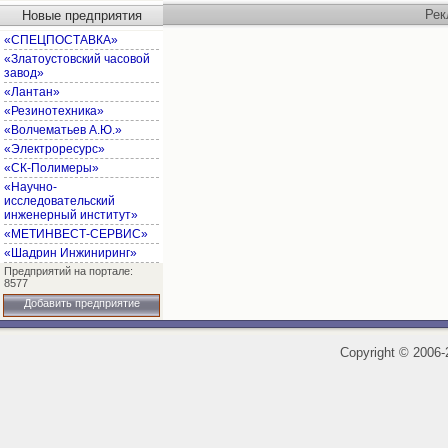
Рек
Новые предприятия
«СПЕЦПОСТАВКА»
«Златоустовский часовой
завод»
«Лантан»
«Резинотехника»
«Волчематьев А.Ю.»
«Электроресурс»
«СК-Полимеры»
«Научно-
исследовательский
инженерный институт»
«МЕТИНВЕСТ-СЕРВИС»
«Шадрин Инжиниринг»
Предприятий на портале:
8577
Добавить предприятие
Copyright
©
2006-2