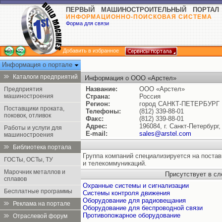
ПЕРВЫЙ МАШИНОСТРОИТЕЛЬНЫЙ ПОРТАЛ
ИНФОРМАЦИОННО-ПОИСКОВАЯ СИСТЕМА
Форма для связи
Добавить в избранное
Информация о портале
Каталоги предприятий
Информация о ООО «Арстел»
Название:
ООО «Арстел»
Предприятия
машиностроения
Страна:
Россия
Регион:
город САНКТ-ПЕТЕРБУРГ
Поставщики проката,
Телефоны:
(812) 339-88-01
поковок, отливок
Факс:
(812) 339-88-01
Адрес:
196084, г. Санкт-Петербург
Работы и услуги для
E-mail:
sales@arstel.com
машиностроения
Библиотека портала
Группа компаний специализируется на постав
ГОСТы, ОСТы, ТУ
и телекоммуникаций.
Марочник металлов и
Присутствует в с
сплавов
Охранные системы и сигнализации
Бесплатные программы
Системы контроля движения
Оборудование для радиовещания
Реклама на портале
Оборудование для беспроводной связи
Противопожарное оборудование
Отраслевой форум