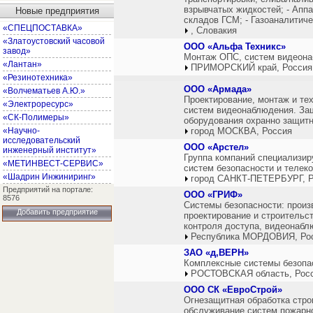
взрывчатых жидкостей; - Апп
Новые предприятия
складов ГСМ; - Газоаналитич
«СПЕЦПОСТАВКА»
, Словакия
«Златоустовский часовой
ООО «Альфа Техникс»
завод»
Монтаж ОПС, систем видеона
«Лантан»
ПРИМОРСКИЙ край, Россия
«Резинотехника»
ООО «Армада»
«Волчематьев А.Ю.»
Проектирование, монтаж и те
«Электроресурс»
систем видеонаблюдения. Защ
«СК-Полимеры»
оборудования охранно защитн
«Научно-
город МОСКВА, Россия
исследовательский
ООО «Арстел»
инженерный институт»
Группа компаний специализир
«МЕТИНВЕСТ-СЕРВИС»
систем безопасности и телек
«Шадрин Инжиниринг»
город САНКТ-ПЕТЕРБУРГ, Р
Предприятий на портале:
ООО «ГРИФ»
8576
Системы безопасности: произ
Добавить предприятие
проектирование и строительс
контроля доступа, видеонабл
Республика МОРДОВИЯ, Ро
ЗАО «д,ВЕРН»
Комплексные системы безопас
РОСТОВСКАЯ область, Рос
ООО СК «ЕвроСтрой»
Огнезащитная обработка стро
обслуживание систем пожарно