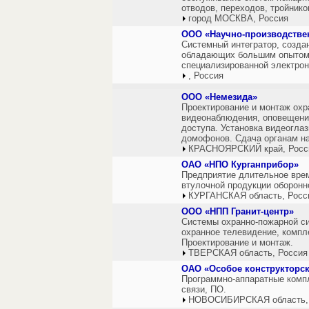
отводов, переходов, тройнико
город МОСКВА, Россия
ООО «Научно-производстве
Системный интегратор, созда
обладающих большим опытом 
специализированной электрон
, Россия
ООО «Немезида»
Проектирование и монтаж охр
видеонаблюдения, оповещения
доступа. Установка видеоглаз
домофонов. Сдача органам на
КРАСНОЯРСКИЙ край, Росс
ОАО «НПО Курганприбор»
Предприятие длительное врем
втулочной продукции оборонно
КУРГАНСКАЯ область, Росс
ООО «НПП Гранит-центр»
Системы охранно-пожарной си
охранное телевидение, компл
Проектирование и монтаж.
ТВЕРСКАЯ область, Россия
ОАО «Особое конструкторс
Программно-аппаратные комп
связи, ПО.
НОВОСИБИРСКАЯ область,