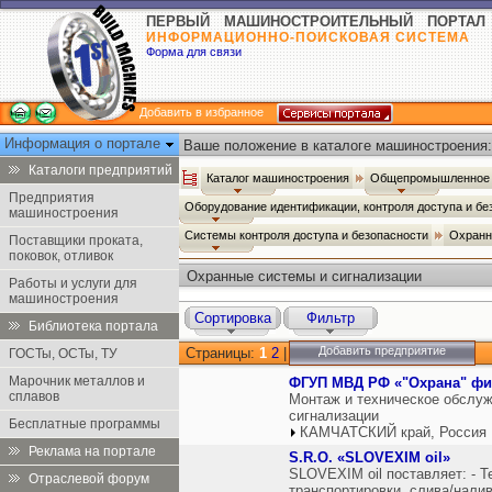
ПЕРВЫЙ МАШИНОСТРОИТЕЛЬНЫЙ ПОРТАЛ
ИНФОРМАЦИОННО-ПОИСКОВАЯ СИСТЕМА
Форма для связи
Добавить в избранное
Информация о портале
Ваше положение в каталоге машиностроения:
Каталоги предприятий
Каталог машиностроения
Общепромышленное 
Предприятия
Оборудование идентификации, контроля доступа и б
машиностроения
Системы контроля доступа и безопасности
Охранн
Поставщики проката,
поковок, отливок
Охранные системы и сигнализации
Работы и услуги для
машиностроения
Сортировка
Фильтр
Библиотека портала
Добавить предприятие
Страницы:
1
2
|
ГОСТы, ОСТы, ТУ
Марочник металлов и
ФГУП МВД РФ «"Охрана" фил
сплавов
Монтаж и техническое обслу
сигнализации
Бесплатные программы
КАМЧАТСКИЙ край, Россия
Реклама на портале
S.R.O. «SLOVEXIM oil»
SLOVEXIM oil поставляет: - 
Отраслевой форум
транспортировки, слива/нали