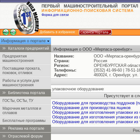
ПЕРВЫЙ МАШИНОСТРОИТЕЛЬНЫЙ ПОРТАЛ
ИНФОРМАЦИОННО-ПОИСКОВАЯ СИСТЕМА
Форма для связи
Добавить в избранное
Информация о портале
Каталоги предприятий
Информация о ООО «Мерпаса-оренбург»
Название:
ООО «Мерпаса-оренбур
Предприятия
машиностроения
Страна:
Россия
Регион:
ОРЕНБУРГСКАЯ облас
Поставщики проката,
Телефоны:
(3532) 41-99-60 | 78-51-1
поковок, отливок
Адрес:
460024, г. Оренбург, ул.
Работы и услуги для
машиностроения
упаковочное оборудование
Библиотека портала
Присутствует в с
ГОСТы, ОСТы, ТУ
Оборудование для производства поддонов (п
Оборудование для производства ящиков
Марочник металлов и
Оборудование для изготовления упаковки из 
сплавов
Оборудование для изготовления упаковки из 
Бесплатные программы
Оборудование для изготовления упаковки из
Реклама на портале
Рек
Отраслевой форум