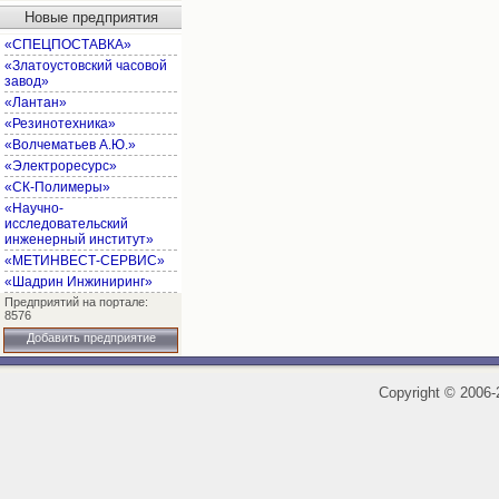
Новые предприятия
«СПЕЦПОСТАВКА»
«Златоустовский часовой
завод»
«Лантан»
«Резинотехника»
«Волчематьев А.Ю.»
«Электроресурс»
«СК-Полимеры»
«Научно-
исследовательский
инженерный институт»
«МЕТИНВЕСТ-СЕРВИС»
«Шадрин Инжиниринг»
Предприятий на портале:
8576
Добавить предприятие
Copyright
©
2006-2