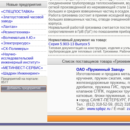
соединением трубопровода теплоснабжения, в
Новые предприятия
сеткой произведенной из нержавеющей стали 1
больших и средних взвешенных частиц в осадок.
«СПЕЦПОСТАВКА»
Работа грязевика состоит в приеме исходной вод
«Златоустовский часовой
больших взвешенных частиц, отводе очищенной 
завод»
корпуса.
«Лантан»
Нормальной работой грязевика считается пост
сопротивления в ГрВ (ГрГ) по показаниям прибор
«Резинотехника»
«Волчематьев А.Ю.»
Нормативный документ на товар:
«Электроресурс»
Серия 5.903-13 Выпуск 5
Типовая документация на конструкции, изделия и узлы
«СК-Полимеры»
трубопроводов для тепловых сетей. Грязевики. Рабочи
«Научно-
исследовательский
Список поставщиков товара «Грязевик
инженерный институт»
«МЕТИНВЕСТ-СЕРВИС»
ОАО «Пружинный Завод»
«Шадрин Инжиниринг»
Изготовление и продажа мета
кручения, пружин сжатия, на
Предприятий на портале:
8577
железнодорожные пружины, п
дробилок, пружина ГИС, пру
Добавить предприятие
клапанов СППК, подвески тру
катковые, блоки пружинные, 
город САНКТ-ПЕТЕРБУРГ, Р
Тел.: (812) 318-52-59, (812) 31
Сайт:
www.spbpz.ru
/ E-mail:
z