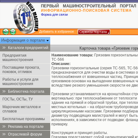
ПЕРВЫЙ МАШИНОСТРОИТЕЛЬНЫЙ ПОРТАЛ
ИНФОРМАЦИОННО-ПОИСКОВАЯ СИСТЕМА
Форма для связи
Добавить в избранное
Информация о портале
Каталоги предприятий
Карточка товара «Грязевик гор
Наименование товара:
Грязевик горизонтальны
Предприятия
ТС-566
машиностроения
Описание:
Поставщики проката,
Грязевики горизонтальные (серия ТС-565, ТС-56
поковок, отливок
предназначаются для очистки воды в системах 
теплоснабжения от взвешенных частиц. Принци
Работы и услуги для
грязевиков основан на выпадении взвешенных ч
машиностроения
вследствие резкого уменьшения скорости ее дв
Библиотека портала
Грязевики устанавливаются на кронштейнах стр
вертикально: при теплоснабжении от теплосети 
ГОСТы, ОСТы, ТУ
здание на прямой и обратной трубах, при тепл
Марочник металлов и
местных котельных – на обратном трубопровод
сплавов
циркуляционными насосами. Грязевики подбира
диаметру подводящих магистралей и могут быть 
Бесплатные программы
исполнениях, в зависимости от подводки: фланц
приварку.
Реклама на портале
Конструкция и принцип работы.
Отраслевой форум
Грязевик представляет собой цилиндрический ко