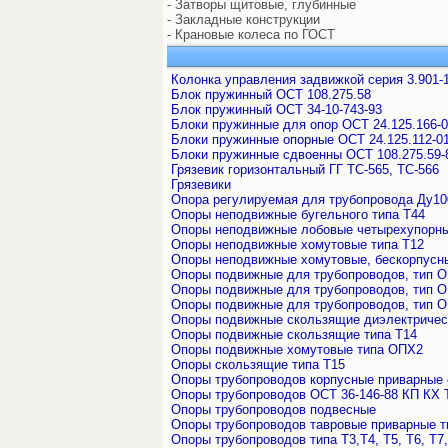
- Затворы щитовые, глубинные
- Закладные конструкции
- Крановые колеса по ГОСТ
Колонка управления задвижкой серия 3.901-
Блок пружинный ОСТ 108.275.58
Блок пружинный ОСТ 34-10-743-93
Блоки пружинные для опор ОСТ 24.125.166-
Блоки пружинные опорные ОСТ 24.125.112-0
Блоки пружинные сдвоенны ОСТ 108.275.59-
Грязевик горизонтальный ГГ ТС-565, ТС-566
Грязевики
Опора регулируемая для трубопровода Ду10
Опоры неподвижные бугельного типа Т44
Опоры неподвижные лобовые четырехупорны
Опоры неподвижные хомутовые типа Т12
Опоры неподвижные хомутовые, бескорпусны
Опоры подвижные для трубопроводов, тип 
Опоры подвижные для трубопроводов, тип 
Опоры подвижные для трубопроводов, тип 
Опоры подвижные скользящие диэлектричес
Опоры подвижные скользящие типа Т14
Опоры подвижные хомутовые типа ОПХ2
Опоры скользящие типа Т15
Опоры трубопроводов корпусные приварные 
Опоры трубопроводов ОСТ 36-146-88 КП КХ
Опоры трубопроводов подвесные
Опоры трубопроводов тавровые приварные т
Опоры трубопроводов типа Т3,Т4, Т5, Т6, Т7, 