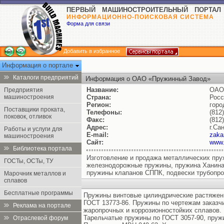
ПЕРВЫЙ МАШИНОСТРОИТЕЛЬНЫЙ ПОРТАЛ
ИНФОРМАЦИОННО-ПОИСКОВАЯ СИСТЕМА
Форма для связи
Добавить в избранное
Информация о портале
Каталоги предприятий
Информация о ОАО «Пружинный Завод»
Название:
ОАО
Предприятия
машиностроения
Страна:
Росс
Регион:
гор
Поставщики проката,
Телефоны:
(812
поковок, отливок
Факс:
(812
Адрес:
г.Са
Работы и услуги для
E-mail:
zaka
машиностроения
Сайт:
www.
Библиотека портала
Изготовление и продажа металлических пруж
ГОСТы, ОСТы, ТУ
железнодорожные пружины, пружина Ханина
пружины клапанов СППК, подвески трубопров
Марочник металлов и
сплавов
Бесплатные программы
Пружины винтовые цилиндрические растяжения
ГОСТ 13773-86. Пружины по чертежам заказч
Реклама на портале
жаропрочных и коррозионностойких сплавов.
Тарельчатые пружины по ГОСТ 3057-90, пруж
Отраслевой форум