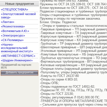
Пружины по МВН 049.63; Ханина;
Новые предприятия
Пружины по ОСТ 24.125.109-01; ОСТ 108.764.
Блоки пружинные по ОСТ 108.275 ; ОСТ 34-10
«СПЕЦПОСТАВКА»
Подвески стационарных и турбинных трубопро
«Златоустовский часовой
Опоры стационарных и турбинных трубопровод
завод»
Пружины и опоры по чертежам заказчика.
«Лантан»
Блоки. Опоры. Подвески:
– Опоры и траверсы стальных технологическ
«Резинотехника»
-Тавровые приварные – ТП (наружный диамет
«Волчематьев А.Ю.»
-Тавровые хомутовые – ТХ (наружный диаметр
«Электроресурс»
-Корпусные приварные – КП (наружный диаме
-Корпусные хомутовые – КХ (наружный диаме
«СК-Полимеры»
-Трубчатые – ТР (наружный диаметр трубопро
«Научно-
-Швеллерные приварные – ШП (наружный диа
исследовательский
-Уголковые приварные – УП (наружный диаме
инженерный институт»
-Хомутовые бескорпусные – ХБ (наружный ди
«МЕТИНВЕСТ-СЕРВИС»
-Трубчатых крутоизогнутых отводов – ТО (на
«Шадрин Инжиниринг»
-Вертикальных трубопроводов - ВП (наружный
Предприятий на портале:
-Катковые направляющие – КН (наружный диа
8576
-Опорные плиты (наружный диаметр трубопро
-Полухомуты, упоры (наружный диаметр труб
Добавить предприятие
-Хомуты по ГОСТ 24137-80
-Опоры по серии 4.903-10;
-Опоры ОПБ;
-Опоры подвижные по ГОСТ 14911-82;
-Подвески ПГ, ПТ, ПГ2ш, ПТ2ш, ПГ2у, ПТ2у, 
-Опоры по ГОСТ 22130;
-Опоры, регулируемые Л 0141.000.00 ПС.
-ТРАВЕРСЫ И ОПОРЫ МЕТАЛЛИЧЕСКИЕ ТРУБ
– Сальники для пропуска труб через стены по