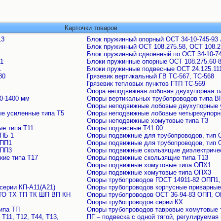
Карточки товаров
13
Блок пружинный опорный ОСТ 34-10-745-93 
Блок пружинный ОСТ 108.275.58, ОСТ 108.27
Блок пружинный сдвоенный по ОСТ 34-10-74
01
Блоки пружинные опорные ОСТ 108.275.60-
1
Блоки пружинные подвесные ОСТ 24.125.11
80
Грязевик вертикальный ГВ ТС-567, ТС-568
Грязевик тепловых пунктов ГТП ТС-569
Опора неподвижная лобовая двухупорная т
0-1400 мм
Опоры вертикальных трубопроводов типа В
Опоры неподвижные лобовые двухупорные 
е усиленные типа Т5
Опоры неподвижные лобовые четырехупорн
Опоры неподвижные хомутовые типа Т3
е типа Т11
Опоры подвесные Т41.00
ОПБ 1
Опоры подвижные для трубопроводов, тип 
ОПП1
Опоры подвижные для трубопроводов, тип
ОПП3
Опоры подвижные скользящие диэлектричес
кие типа Т17
Опоры подвижные скользящие типа Т13
Опоры подвижные хомутовые типа ОПХ1
Опоры подвижные хомутовые типа ОПХ3
Опоры трубопроводов ГОСТ 14911-82 ОПП1
серии КП-А11(А21)
Опоры трубопроводов корпусные приварные
 ТО ТХ ТП ТК ШП ВП КН
Опоры трубопроводов ОСТ 36-94-83 ОПП, 
Опоры трубопроводов серии КХ
ипа ТП
Опоры трубопроводов тавровые хомутовые 
Т11, Т12, Т44, Т13,
ПГ – подвеска с одной тягой, регулируемая 