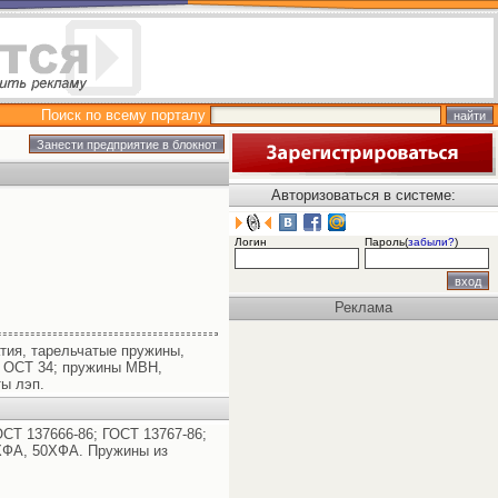
Поиск по всему порталу
Авторизоваться в системе:
Логин
Пароль(
забыли?
)
Реклама
тия, тарельчатые пружины,
; ОСТ 34; пружины МВН,
ы лэп.
ОСТ 137666-86; ГОСТ 13767-86;
1ХФА, 50ХФА. Пружины из