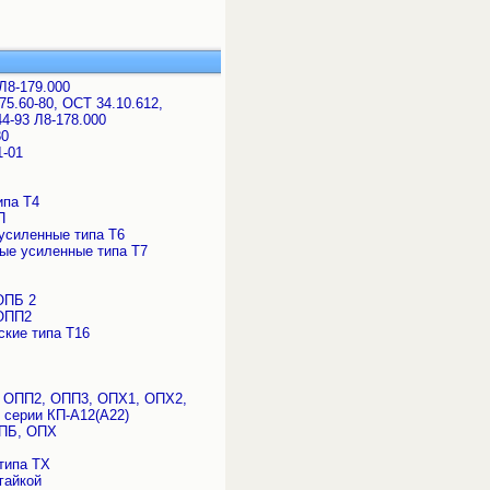
Л8-179.000
5.60-80, ОСТ 34.10.612,
4-93 Л8-178.000
80
1-01
ипа Т4
П
усиленные типа Т6
ые усиленные типа Т7
ОПБ 2
 ОПП2
кие типа Т16
, ОПП2, ОПП3, ОПХ1, ОПХ2,
 серии КП-А12(А22)
ОПБ, ОПХ
типа ТХ
гайкой