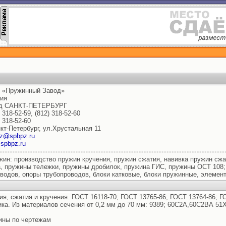
 «Пружинный Завод»
ия
од САНКТ-ПЕТЕРБУРГ
) 318-52-59, (812) 318-52-60
) 318-52-60
нкт-Петербург, ул.Хрустальная 11
z@spbpz.ru
spbpz.ru
ин: производство пружин кручения, пружин сжатия, навивка пружин сжа
, пружины тележки, пружины дробилок, пружина ГИС, пружины ОСТ 108
одов, опоры трубопроводов, блоки катковые, блоки пружинные, элемент
, сжатия и кручения. ГОСТ 16118-70; ГОСТ 13765-86; ГОСТ 13764-86; Г
ика. Из материалов сечения от 0,2 мм до 70 мм: 9389; 60С2А,60С2ВА 5
ины по чертежам