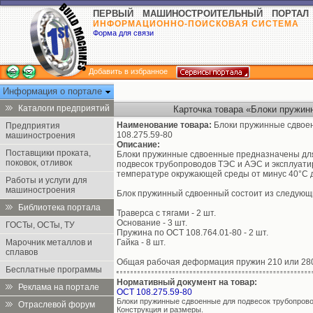
ПЕРВЫЙ МАШИНОСТРОИТЕЛЬНЫЙ ПОРТАЛ
ИНФОРМАЦИОННО-ПОИСКОВАЯ СИСТЕМА
Форма для связи
Добавить в избранное
Информация о портале
Каталоги предприятий
Карточка товара «Блоки пружин
Наименование товара:
Блоки пружинные сдвое
Предприятия
108.275.59-80
машиностроения
Описание:
Поставщики проката,
Блоки пружинные сдвоенные предназначены дл
поковок, отливок
подвесок трубопроводов ТЭС и АЭС и эксплуати
температуре окружающей среды от минус 40°С д
Работы и услуги для
машиностроения
Блок пружинный сдвоенный состоит из следующ
Библиотека портала
Траверса с тягами - 2 шт.
Основание - 3 шт.
ГОСТы, ОСТы, ТУ
Пружина по ОСТ 108.764.01-80 - 2 шт.
Марочник металлов и
Гайка - 8 шт.
сплавов
Общая рабочая деформация пружин 210 или 280
Бесплатные программы
Нормативный документ на товар:
Реклама на портале
ОСТ 108.275.59-80
Блоки пружинные сдвоенные для подвесок трубопров
Отраслевой форум
Конструкция и размеры.