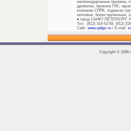
железнодорожные пружины, п
дробилок, пружина ГИС, пру
клапанов СППК, подвески тру
катковые, блоки пружинные, 
город САНКТ-ПЕТЕРБУРГ, Р
Тел.: (812) 318-52-59, (812) 31
Сайт:
www.spbpz.ru
/ E-mail:
z
Copyright
©
2006-2