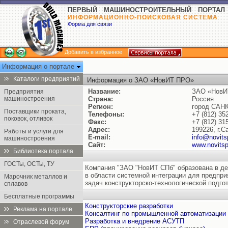
ПЕРВЫЙ МАШИНОСТРОИТЕЛЬНЫЙ ПОРТАЛ
ИНФОРМАЦИОННО-ПОИСКОВАЯ СИСТЕМА
Форма для связи
Добавить в избранное
Информация о портале
Каталоги предприятий
Информация о ЗАО «НовИТ ПРО»
Название:
ЗАО «НовИ
Предприятия
машиностроения
Страна:
Россия
Регион:
город САН
Поставщики проката,
Телефоны:
+7 (812) 35
поковок, отливок
Факс:
+7 (812) 31
Адрес:
199226, г.С
Работы и услуги для
E-mail:
info@novits
машиностроения
Сайт:
www.novitsp
Библиотека портала
ГОСТы, ОСТы, ТУ
Компания "ЗАО "НовИТ СПб" образована в де
в области системной интеграции для предпр
Марочник металлов и
задач конструкторско-технологической подго
сплавов
Бесплатные программы
Конструкторские разработки
Реклама на портале
Консалтинг по промышленной автоматизации
Разработка и внедрение АСУТП
Отраслевой форум