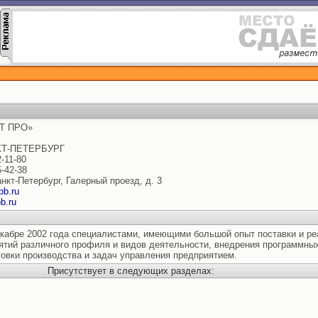
Т ПРО»
КТ-ПЕТЕРБУРГ
2-11-80
5-42-38
анкт-Петербург, Галерный проезд, д. 3
pb.ru
b.ru
кабре 2002 года специалистами, имеющими большой опыт поставки и р
иятий различного профиля и видов деятельности, внедрения программны
товки производства и задач управления предприятием.
Присутствует в следующих разделах: