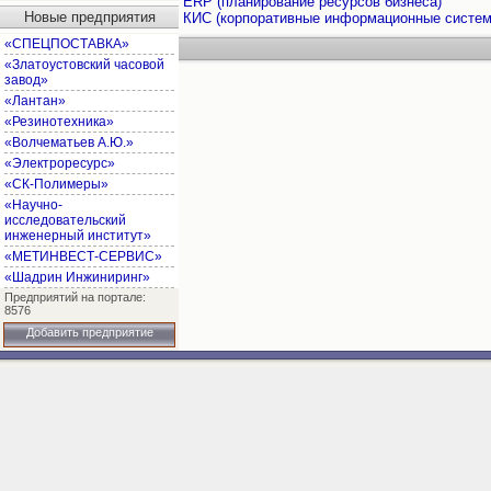
ERP (планирование ресурсов бизнеса)
Новые предприятия
КИС (корпоративные информационные систем
«СПЕЦПОСТАВКА»
«Златоустовский часовой
завод»
«Лантан»
«Резинотехника»
«Волчематьев А.Ю.»
«Электроресурс»
«СК-Полимеры»
«Научно-
исследовательский
инженерный институт»
«МЕТИНВЕСТ-СЕРВИС»
«Шадрин Инжиниринг»
Предприятий на портале:
8576
Добавить предприятие