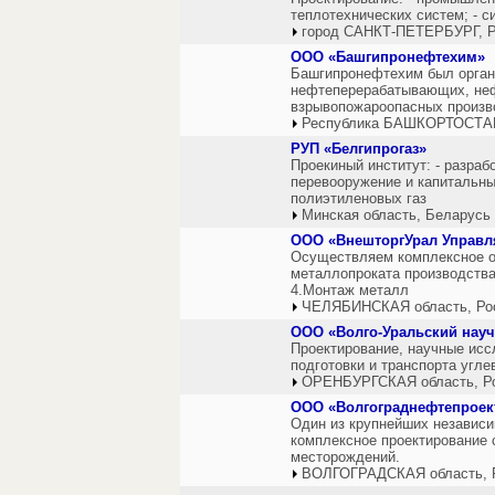
теплотехнических систем; - с
город САНКТ-ПЕТЕРБУРГ, Р
ООО «Башгипронефтехим»
Башгипронефтехим был органи
нефтеперерабатывающих, нефт
взрывопожароопасных произв
Республика БАШКОРТОСТАН
РУП «Белгипрогаз»
Проекиный институт: - разраб
перевооружение и капитальны
полиэтиленовых газ
Минская область, Беларусь
ООО «ВнешторгУрал Управ
Осуществляем комплексное об
металлопроката производств
4.Монтаж металл
ЧЕЛЯБИНСКАЯ область, Ро
ООО «Волго-Уральский науч
Проектирование, научные исс
подготовки и транспорта угле
ОРЕНБУРГСКАЯ область, Р
ООО «Волгограднефтепроек
Один из крупнейших независи
комплексное проектирование 
месторождений.
ВОЛГОГРАДСКАЯ область, 