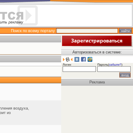
Поиск по всему порталу
Авторизоваться в системе:
Логин
Пароль(
забыли?
)
Реклама
пления воздуха,
оит из