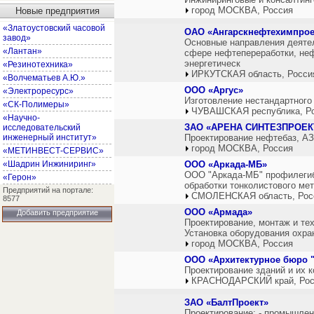
город МОСКВА, Россия
Новые предприятия
«Златоустовский часовой
ОАО «Ангарскнефтехимпрое
завод»
Основные направления деятел
«Лантан»
сфере нефтепереработки, неф
энергетическ
«Резинотехника»
ИРКУТСКАЯ область, Росси
«Волчематьев А.Ю.»
ООО «Аргус»
«Электроресурс»
Изготовление нестандартного
«СК-Полимеры»
ЧУВАШСКАЯ республика, Р
«Научно-
ЗАО «АРЕНА СИНТЕЗПРОЕК
исследовательский
инженерный институт»
Проектирование нефтебаз, А
город МОСКВА, Россия
«МЕТИНВЕСТ-СЕРВИС»
«Шадрин Инжиниринг»
ООО «Аркада-МБ»
ООО "Аркада-МБ" профилегибо
«Герон»
обработки тонколистового ме
Предприятий на портале:
СМОЛЕНСКАЯ область, Рос
8577
ООО «Армада»
Добавить предприятие
Проектирование, монтаж и те
Установка оборудования охра
город МОСКВА, Россия
ООО «Архитектурное бюро "
Проектирование зданий и их 
КРАСНОДАРСКИЙ край, Рос
ЗАО «БалтПроект»
Проектирование: - промышлен