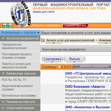
ПЕРВЫЙ МАШИНОСТРОИТЕЛЬНЫЙ ПОРТАЛ
ИНФОРМАЦИОННО-ПОИСКОВАЯ СИСТЕМА
Форма для связи
Добавить в избранное
Информация о портале
Ваше положение в каталоге услуг для машин
Каталоги предприятий
Каталог услуг для машиностроителей
Инжинир
Предприятия
машиностроения
Конструкторские разработки
Поставщики проката,
поковок, отливок
Сортировка
Фильтр
Работы и услуги для
Добавить предприятие
Страницы:
1
2
3
4
5
|
машиностроения
ОАО «73 Центральный завод
Библиотека портала
Разработка, производство, ре
ГОСТы, ОСТы, ТУ
Республика СЕВЕРНАЯ ОСЕ
Марочник металлов и
ООО Компания «Авантэ»
сплавов
Компания специализируется н
общестроительных работ и за
Бесплатные программы
высококвалифицированных сп
город САНКТ-ПЕТЕРБУРГ, Р
Реклама на портале
АНО «Аналитика и Высокие 
Отраслевой форум
Инжиниринговые и консалтинг