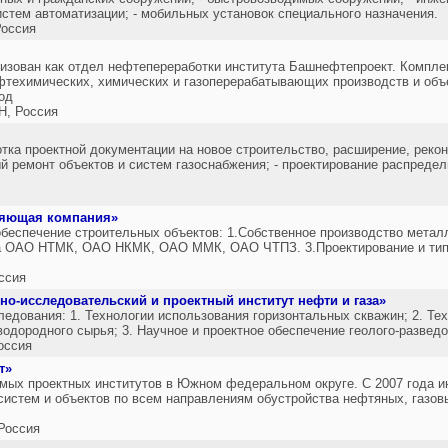
истем автоматизации; - мобильных установок специального назначения.
оссия
зован как отдел нефтепереработки института Башнефтепроект. Компле
ехимических, химических и газоперерабатывающих производств и объе
од
, Россия
отка проектной документации на новое строительство, расширение, реко
й ремонт объектов и систем газоснабжения; - проектирование распреде
ляющая компания»
еспечение строительных объектов: 1.Собственное производство метал
а ОАО НТМК, ОАО НКМК, ОАО ММК, ОАО ЧТПЗ. 3.Проектирование и тип
ссия
но-исследовательский и проектный институт нефти и газа»
ледования: 1. Технологии использования горизонтальных скважин; 2. Т
водородного сырья; 3. Научное и проектное обеспечение геолого-разведо
оссия
т»
мых проектных институтов в Южном федеральном округе. С 2007 года и
систем и объектов по всем направлениям обустройства нефтяных, газов
Россия