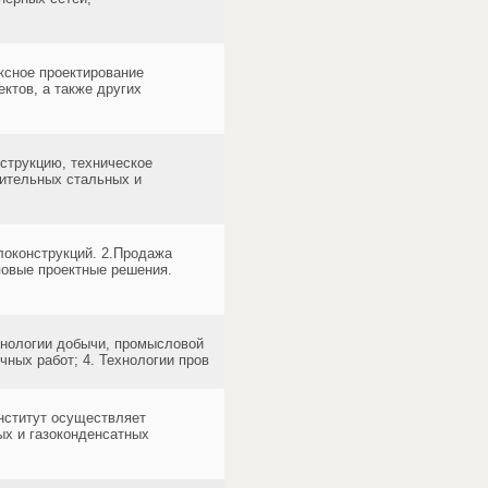
ксное проектирование
ктов, а также других
нструкцию, техническое
лительных стальных и
локонструкций. 2.Продажа
овые проектные решения.
ехнологии добычи, промысловой
чных работ; 4. Технологии пров
нститут осуществляет
ых и газоконденсатных