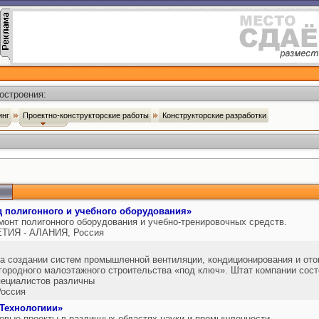
остроения:
инг
Проектно-конструкторские работы
Конструкторские разработки
 полигонного и учебного оборудования»
монт полигонного оборудования и учебно-тренировочных средств.
ТИЯ - АЛАНИЯ, Россия
а создании систем промышленной вентиляции, кондиционирования и ото
городного малоэтажного строительства «под ключ». Штат компании сост
ециалистов различны
оссия
Технологиии»
овые проекты в различных областях науки и промышленности.