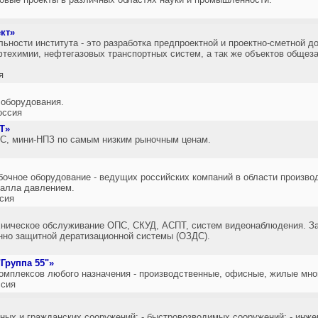
кт»
ьности института - это разработка предпроектной и проектно-сметной д
техимии, нефтегазовых транспортных систем, а так же объектов общеза
я
 оборудования.
оссия
Т»
ЗС, мини-НПЗ по самым низким рыночным ценам.
чное оборудование - ведущих российских компаний в области произво
талла давлением.
сия
хническое обслуживание ОПС, СКУД, АСПТ, систем видеонаблюдения. За
нно защитной дератизационной системы (ОЗДС).
Группа 55"»
комплексов любого назначения - производственные, офисные, жилые мно
сия
ных и гражданских сооружений; - быстровозводимых сооружений; - инжен