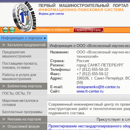
ПЕРВЫЙ МАШИНОСТРОИТЕЛЬНЫЙ ПОРТАЛ
ИНФОРМАЦИОННО-ПОИСКОВАЯ СИСТЕМА
Форма для связи
Добавить в избранное
Информация о портале
Каталоги предприятий
Информация о ООО «Всесоюзный научно-исс
технологий»
Название:
ООО «Всесоюзный научно-исс
Предприятия
машиностроения
технологий»
Страна:
Россия
Поставщики проката,
Регион:
город САНКТ-ПЕТЕРБУРГ
поковок, отливок
Телефоны:
+7 (812) 655-59-10
Факс:
+7 (812) 655-59-12
Работы и услуги для
Адрес:
199106, г. Санкт-Петербург, В
машиностроения
(59)
Библиотека портала
E-mail:
estepanenko@tt-center.ru
Сайт:
www.tt-center.ru
ГОСТы, ОСТы, ТУ
Марочник металлов и
Современный инжиниринговый центр по прове
сплавов
конструкторских работ и технологических ра
Бесплатные программы
подвижного состава.
Реклама на портале
Присутствует в с
Проектирование нестандартизированного обо
Отраслевой форум