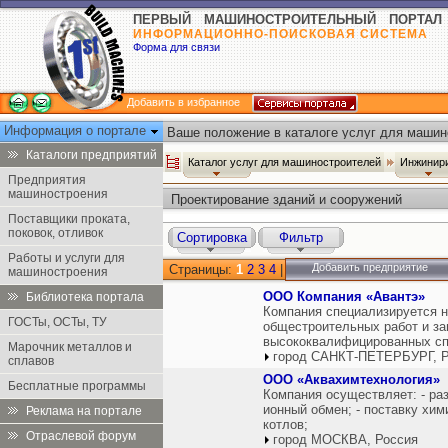
ПЕРВЫЙ МАШИНОСТРОИТЕЛЬНЫЙ ПОРТАЛ
ИНФОРМАЦИОННО-ПОИСКОВАЯ СИСТЕМА
Форма для связи
Добавить в избранное
Информация о портале
Ваше положение в каталоге услуг для машин
Каталоги предприятий
Каталог услуг для машиностроителей
Инжинир
Предприятия
машиностроения
Проектирование зданий и сооружений
Поставщики проката,
поковок, отливок
Сортировка
Фильтр
Работы и услуги для
Добавить предприятие
Страницы:
1
2
3
4
|
машиностроения
ООО Компания «Авантэ»
Библиотека портала
Компания специализируется н
ГОСТы, ОСТы, ТУ
общестроительных работ и за
высококвалифицированных сп
Марочник металлов и
город САНКТ-ПЕТЕРБУРГ, Р
сплавов
ООО «Аквахимтехнология»
Бесплатные программы
Компания осуществляет: - ра
ионный обмен; - поставку хи
Реклама на портале
котлов;
Отраслевой форум
город МОСКВА, Россия