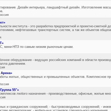
ктирование. Дизайн интерьера, ландшафтный дизайн. Изготовление мас
а.
оссия
кт»
ьности института - это разработка предпроектной и проектно-сметной д
техимии, нефтегазовых транспортных систем, а так же объектов общеза
я
Т»
ЗС, мини-НПЗ по самым низким рыночным ценам.
чное оборудование - ведущих российских компаний в области произво
талла давлением.
сия
 Арена»
аботы жилых, общественных и промышленных объектов. Комплексное про
оссия
Группа 55"»
комплексов любого назначения - производственные, офисные, жилые мно
сия
ных и гражданских сооружений; - быстровозводимых сооружений; - инжен
истем автоматизации; - мобильных установок специального назначения.