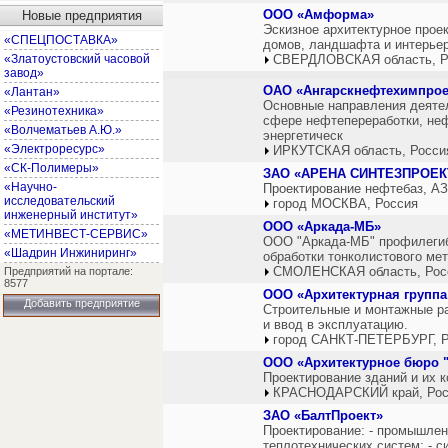
ООО «Амформа»
Новые предприятия
Эскизное архитектурное прое
«СПЕЦПОСТАВКА»
домов, ландшафта и интерьер
«Златоустовский часовой
СВЕРДЛОВСКАЯ область, Р
завод»
ОАО «Ангарскнефтехимпрое
«Лантан»
Основные направления деятел
«Резинотехника»
сфере нефтепереработки, неф
«Волчематьев А.Ю.»
энергетическ
«Электроресурс»
ИРКУТСКАЯ область, Росси
«СК-Полимеры»
ЗАО «АРЕНА СИНТЕЗПРОЕК
«Научно-
Проектирование нефтебаз, А
исследовательский
город МОСКВА, Россия
инженерный институт»
ООО «Аркада-МБ»
«МЕТИНВЕСТ-СЕРВИС»
ООО "Аркада-МБ" профилегибо
«Шадрин Инжиниринг»
обработки тонколистового ме
СМОЛЕНСКАЯ область, Рос
Предприятий на портале:
8577
ООО «Архитектурная группа
Добавить предприятие
Строительные и монтажные р
и ввод в эксплуатацию.
город САНКТ-ПЕТЕРБУРГ, Р
ООО «Архитектурное бюро "
Проектирование зданий и их 
КРАСНОДАРСКИЙ край, Рос
ЗАО «БалтПроект»
Проектирование: - промышлен
теплотехнических систем; - с