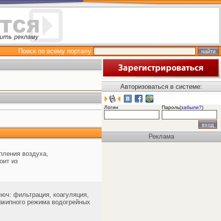
Поиск по всему порталу
Авторизоваться в системе:
Логин
Пароль(
забыли?
)
Реклама
пления воздуха,
оит из
юч: фильтрация, коагуляция,
накипного режима водогрейных