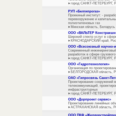
город САНКТ-ПЕТЕРБУРГ, Р
РУП «Белгипрогаз»
Проекиный институт: - разраб
перевооружение и капитальны
полиэтиленовых газ
Минская область, Беларусь
ООО «ВАЛЬТЕР Констракшн
Широкий спектр услуг в сфер
КРАСНОДАРСКИЙ край, Рос
ООО «Всесоюзный научно-ис
Современный инжиниринговый 
разработок в сфере грузовог
город САНКТ-ПЕТЕРБУРГ, Р
ООО «Гидротехнология»
Организация по проектирован
БЕЛГОРОДСКАЯ область, Р
ОАО «Гипросвязь Санкт-Пет
Проектирование сооружений 
телекоммуникаций, проектиро
инфраструктурных
город САНКТ-ПЕТЕРБУРГ, Р
ООО «Дорпроект сервис»
Проектирование линейных объ
АСТРАХАНСКАЯ область, Р
ООО ПКФ «Желдорстройпро