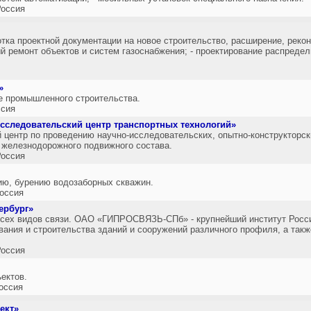
оссия
отка проектной документации на новое строительство, расширение, реко
й ремонт объектов и систем газоснабжения; - проектирование распреде
»
е промышленного строительства.
сия
следовательский центр транспортных технологий»
центр по проведению научно-исследовательских, опытно-конструкторски
о железнодорожного подвижного состава.
оссия
ию, бурению водозаборных скважин.
оссия
ербург»
всех видов связи. ОАО «ГИПРОСВЯЗЬ-СПб» - крупнейший институт Росси
вания и строительства зданий и сооружений различного профиля, а так
оссия
ектов.
оссия
ект»