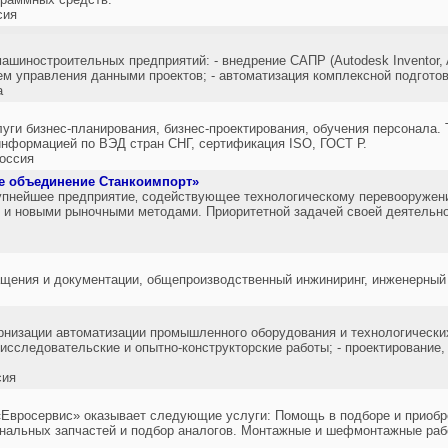
сия
шиностроительных предприятий: - внедрение САПР (Autodesk Inventor, A
тем управления данными проектов; - автоматизация комплексной подготов
а
уги бизнес-планирования, бизнес-проектирования, обучения персонала. 
информацией по ВЭД стран СНГ, сертификация ISO, ГОСТ Р.
оссия
 объединение Станкоимпорт»
упнейшее предприятие‚ содействующее технологическому перевооруже
е и новыми рыночными методами. Приоритетной задачей своей деятель
ащения и документации, общепроизводственный инжиниринг, инженерный 
рнизации автоматизации промышленного оборудования и технологически
-исследовательские и опытно-конструкторские работы; - проектирование,
сия
«Евросервис» оказывает следующие услуги: Помощь в подборе и приоб
нальных запчастей и подбор аналогов. Монтажные и шефмонтажные раб