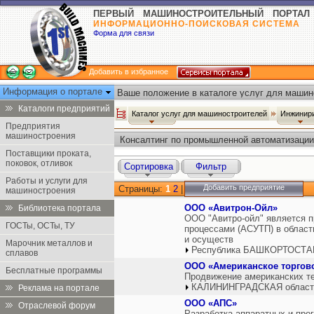
ПЕРВЫЙ МАШИНОСТРОИТЕЛЬНЫЙ ПОРТАЛ
ИНФОРМАЦИОННО-ПОИСКОВАЯ СИСТЕМА
Форма для связи
Добавить в избранное
Информация о портале
Ваше положение в каталоге услуг для машин
Каталоги предприятий
Каталог услуг для машиностроителей
Инжинир
Предприятия
машиностроения
Консалтинг по промышленной автоматизации
Поставщики проката,
поковок, отливок
Сортировка
Фильтр
Работы и услуги для
Добавить предприятие
Страницы:
1
2
|
машиностроения
ООО «Авитрон-Ойл»
Библиотека портала
ООО "Авитро-ойл" является п
ГОСТы, ОСТы, ТУ
процессами (АСУТП) в област
и осуществ
Марочник металлов и
Республика БАШКОРТОСТАН
сплавов
ООО «Американское торгово
Бесплатные программы
Продвижение американских те
КАЛИНИНГРАДСКАЯ область
Реклама на портале
ООО «АПС»
Отраслевой форум
Разработка аппаратных и про