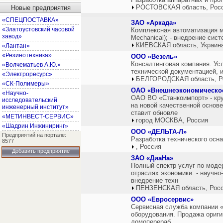
РОСТОВСКАЯ область, Рос
Новые предприятия
«СПЕЦПОСТАВКА»
ЗАО «Аркада»
«Златоустовский часовой
Комплексная автоматизация ма
завод»
Mechanical); - внедрение сис
КИЕВСКАЯ область, Украин
«Лантан»
«Резинотехника»
ООО «Везель»
Консалтинговая компания. Усл
«Волчематьев А.Ю.»
технической документацией, 
«Электроресурс»
БЕЛГОРОДСКАЯ область, Р
«СК-Полимеры»
ОАО «Внешнеэкономическое
«Научно-
ОАО ВО «Станкоимпорт» - кр
исследовательский
на новой качественной основ
инженерный институт»
ставит обновле
«МЕТИНВЕСТ-СЕРВИС»
город МОСКВА, Россия
«Шадрин Инжиниринг»
ООО «ДЕЛЬТА-Л»
Предприятий на портале:
Разработка технического осн
8577
, Россия
Добавить предприятие
ЗАО «ДиаНа»
Полный спектр услуг по моде
отраслях экономики: - научно
внедрение техн
ПЕНЗЕНСКАЯ область, Рос
ООО «Евросервис»
Сервисная служба компании 
оборудования. Продажа ориги
ломоперераб