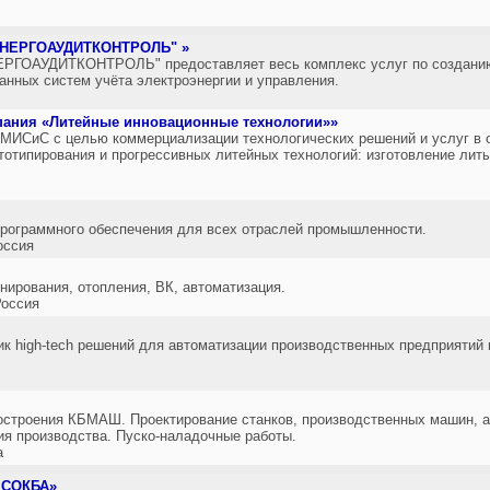
ЭНЕРГОАУДИТКОНТРОЛЬ" »
ЕРГОАУДИТКОНТРОЛЬ" предоставляет весь комплекс услуг по создани
нных систем учёта электроэнергии и управления.
ания «Литейные инновационные технологии»»
 МИСиС с целью коммерциализации технологических решений и услуг в 
тотипирования и прогрессивных литейных технологий: изготовление литы
программного обеспечения для всех отраслей промышленности.
оссия
нирования, отопления, ВК, автоматизация.
оссия
high-tech решений для автоматизации производственных предприятий и
строения КБМАШ. Проектирование станков, производственных машин, а
ия производства. Пуско-наладочные работы.
а
 СОКБА»