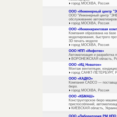
город МОСКВА, Россия
ООО «Инженерный центр "
ООО "Инженерный центр "ЭН
обслуживанию автоматизирова
город МОСКВА, Россия
ООО «Инжиниринговая комп
Компания образована на базе
моделирования, быстрого про
3D печать моделе
город МОСКВА, Россия
ООО НПП «Инфотек»
Автоматизация и разработка 
ВОРОНЕЖСКАЯ область, Р
ООО «ИЦ Новатон»
Монтаж вентиляции, кондицио
город САНКТ-ПЕТЕРБУРГ, Р
ООО «КАДКО»
Компания CADCO — поставщик 
бюро.
город МОСКВА, Россия
ООО «КБМАШ»
Конструкторское бюро машино
приспособлений, автоматизац
КИЕВСКАЯ область, Украин
ООО «Лаборатория РМ НПО