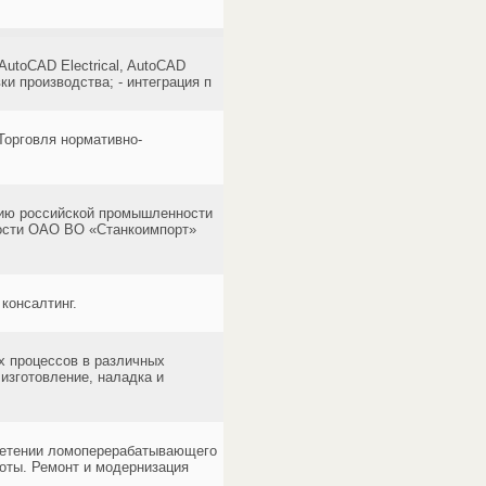
utoCAD Electrical, AutoCAD
ки производства; - интеграция п
Торговля нормативно-
нию российской промышленности
ности ОАО ВО «Станкоимпорт»
консалтинг.
х процессов в различных
 изготовление, наладка и
ретении ломоперерабатывающего
оты. Ремонт и модернизация