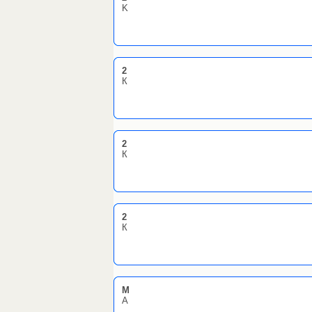
K
2
К
2
К
2
К
М
А