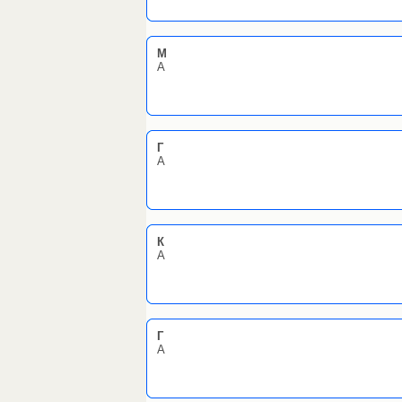
M
А
Г
А
К
А
Г
А