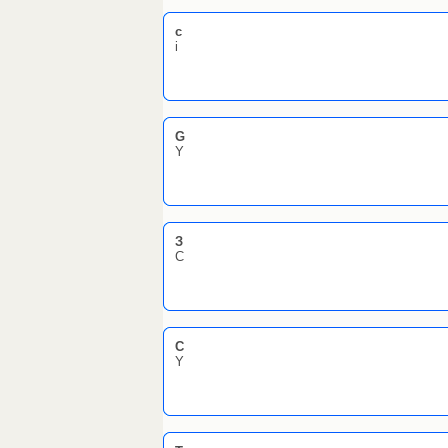
с
i
G
Y
З
С
C
Y