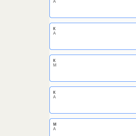
А
К
А
К
М
К
А
M
А