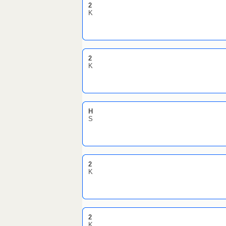
2
K
2
K
H
S
2
K
2
K