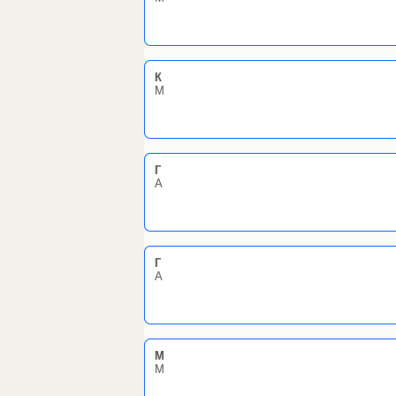
К
М
Г
А
Г
А
M
M