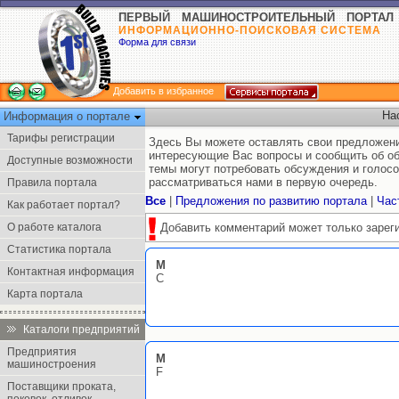
ПЕРВЫЙ МАШИНОСТРОИТЕЛЬНЫЙ ПОРТАЛ
ИНФОРМАЦИОННО-ПОИСКОВАЯ СИСТЕМА
Форма для связи
Добавить в избранное
На
Информация о портале
Тарифы регистрации
Здесь Вы можете оставлять свои предложени
интересующие Вас вопросы и сообщить об об
Доступные возможности
темы могут потребовать обсуждения и голос
рассматриваться нами в первую очередь.
Правила портала
Все
|
Предложения по развитию портала
|
Час
Как работает портал?
О работе каталога
Добавить комментарий может только зарег
Статистика портала
M
Контактная информация
C
Карта портала
Каталоги предприятий
Предприятия
M
машиностроения
F
Поставщики проката,