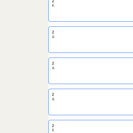
2
K
2
&
2
&
2
&
2
К