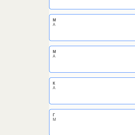
M
А
M
А
К
А
Г
М