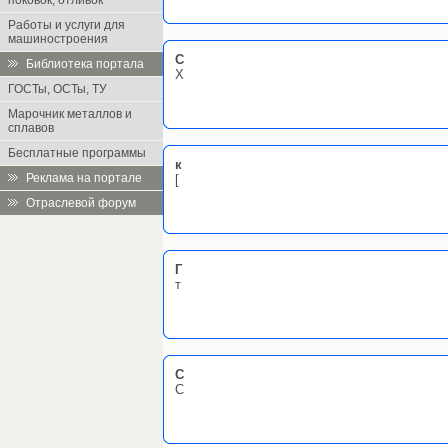
поковок, отливок
Работы и услуги для
машиностроения
С
Библиотека портала
Х
ГОСТы, ОСТы, ТУ
Марочник металлов и
сплавов
Бесплатные программы
к
Реклама на портале
[
Отраслевой форум
Г
т
C
C