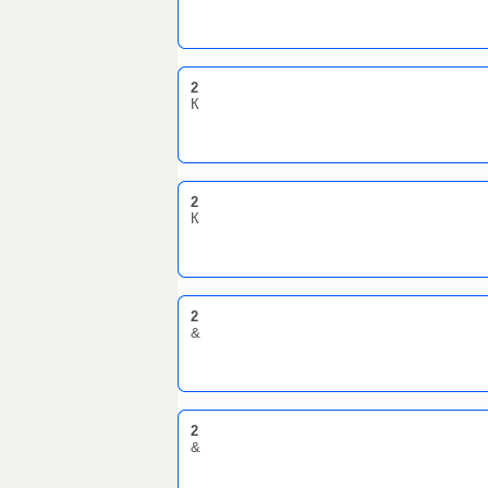
2
К
2
К
2
&
2
&