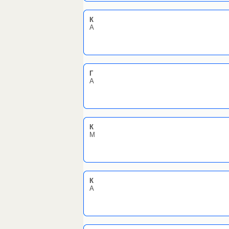
К
А
Г
А
К
М
К
А