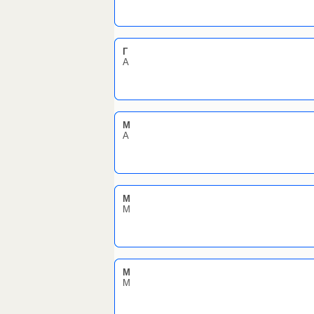
Г
А
М
А
M
M
М
М