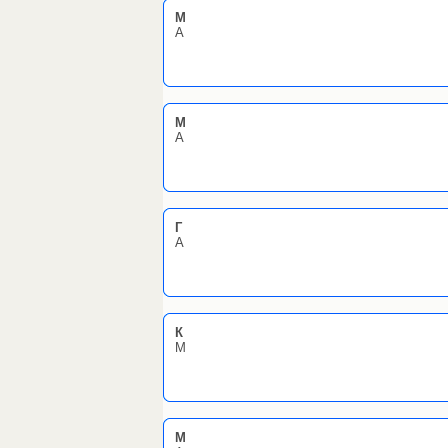
M
А
М
А
Г
А
К
M
M