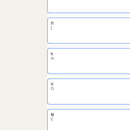
П
[
h
m
V
O
М
С