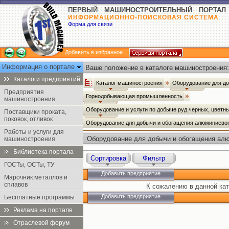
ПЕРВЫЙ МАШИНОСТРОИТЕЛЬНЫЙ ПОРТАЛ
ИНФОРМАЦИОННО-ПОИСКОВАЯ СИСТЕМА
Форма для связи
Добавить в избранное
Информация о портале
Ваше положение в каталоге машиностроения:
Каталоги предприятий
Каталог машиностроения
Оборудование для д
Предприятия
Горнодобывающая промышленность
машиностроения
Оборудование и услуги по добыче руд черных, цветн
Поставщики проката,
поковок, отливок
Оборудование для добычи и обогащения алюминиевог
Работы и услуги для
Оборудование для добычи и обогащения алю
машиностроения
алуниты)
Библиотека портала
Сортировка
Фильтр
ГОСТы, ОСТы, ТУ
Добавить предприятие
Марочник металлов и
сплавов
К сожалению в данной кат
Добавить предприятие
Бесплатные программы
Реклама на портале
Отраслевой форум