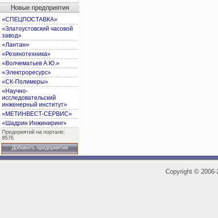
Новые предприятия
«СПЕЦПОСТАВКА»
«Златоустовский часовой
завод»
«Лантан»
«Резинотехника»
«Волчематьев А.Ю.»
«Электроресурс»
«СК-Полимеры»
«Научно-
исследовательский
инженерный институт»
«МЕТИНВЕСТ-СЕРВИС»
«Шадрин Инжиниринг»
Предприятий на портале:
8576
Добавить предприятие
Copyright
©
2006-2