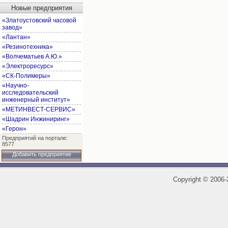
Новые предприятия
«Златоустовский часовой
завод»
«Лантан»
«Резинотехника»
«Волчематьев А.Ю.»
«Электроресурс»
«СК-Полимеры»
«Научно-
исследовательский
инженерный институт»
«МЕТИНВЕСТ-СЕРВИС»
«Шадрин Инжиниринг»
«Герон»
Предприятий на портале:
8577
Добавить предприятие
Copyright
©
2006-2