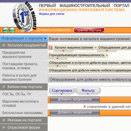
ПЕРВЫЙ МАШИНОСТРОИТЕЛЬНЫЙ ПОРТАЛ
ИНФОРМАЦИОННО-ПОИСКОВАЯ СИСТЕМА
Форма для связи
Добавить в избранное
Информация о портале
Ваше положение в каталоге машиностроения:
Каталоги предприятий
Каталог машиностроения
Оборудование для д
Предприятия
Горнодобывающая промышленность
машиностроения
Оборудование и услуги по добыче руд черных, цветн
Поставщики проката,
поковок, отливок
Оборудование для добычи никель-кобальтсодержащи
Работы и услуги для
Оборудование для добычи никель-кобальтс
машиностроения
Библиотека портала
Сортировка
Фильтр
ГОСТы, ОСТы, ТУ
Добавить предприятие
Марочник металлов и
сплавов
К сожалению в данной кат
Добавить предприятие
Бесплатные программы
Реклама на портале
Отраслевой форум