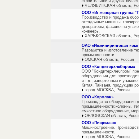
строительной и других облас
ЧЕЛЯБИНСКАЯ область, Ро
ООО «Инженерная группа "
Производство и продажа обор
отсадочные машины, глазиров
декораторы, фасовочно-упако
конвееры.
ХАРЬКОВСКАЯ область, Ук
ОАО «Инжиниринговая комп
Разработка и изготовление т
промышленности.
ОМСКАЯ область, Россия
ООО «Кондитерхлебпром»
ООО "Кондитерхлебпром" пре
оборудования для производс
и т.д., заверточные и упако
Китая, Тайваня, продукцию р
город МОСКВА, Россия
ООО «Королан»
Производство оборудования д
промышленности:колонны, те
емкостное оборудование, мерн
ОРЛОВСКАЯ область, Росс
ООО «Пищемаш»
Машиностроение. Производст
промышленности.
город МОСКВА, Россия