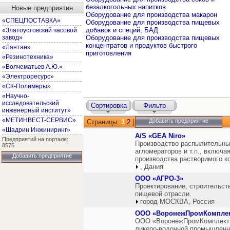
безалкогольных напитков
Новые предприятия
Оборудование для производства макарон
«СПЕЦПОСТАВКА»
Оборудование для производства пищевых
добавок и специй, БАД
«Златоустовский часовой
завод»
Оборудование для производства пищевых
концентратов и продуктов быстрого
«Лантан»
приготовления
«Резинотехника»
«Волчематьев А.Ю.»
«Электроресурс»
«СК-Полимеры»
«Научно-
исследовательский
Сортировка
Фильтр
инженерный институт»
«МЕТИНВЕСТ-СЕРВИС»
Добавить предприятие
Страницы:
1
2
|
«Шадрин Инжиниринг»
A/S «GEA Niro»
Предприятий на портале:
Производство распылительных
8576
агломераторов и т.п., включ
Добавить предприятие
производства растворимого к
, Дания
ООО «АГРО-3»
Проектирование, строительст
пищевой отрасли.
город МОСКВА, Россия
ООО «ВоронежПромКомпле
ООО «ВоронежПромКомплект»
ликеро-водочной промышленно