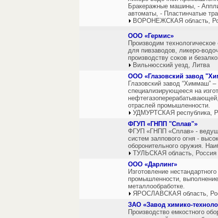
Бракеражные машины, - Аппли
автоматы, - Пластинчатые тр
ВОРОНЕЖСКАЯ область, Р
ООО «Гермис»
Производим технологическое
для пивзаводов, ликеро-водо
производству соков и безалк
Вильнюсский уезд, Литва
ООО «Глазовский завод "Х
Глазовский завод “Химмаш” –
специализирующееся на изгот
нефтегазоперерабатывающей,
отраслей промышленности.
УДМУРТСКАЯ республика, Р
ФГУП «ГНПП "Сплав"»
ФГУП «ГНПП «Сплав» - ведущ
систем залпового огня - выс
оборонительного оружия. Наи
ТУЛЬСКАЯ область, Россия
ООО «Дарлинг»
Изготовление нестандартного
промышленности, выполнение 
металлообработке.
ЯРОСЛАВСКАЯ область, Ро
ЗАО «Завод химико-техноло
Производство емкостного обо