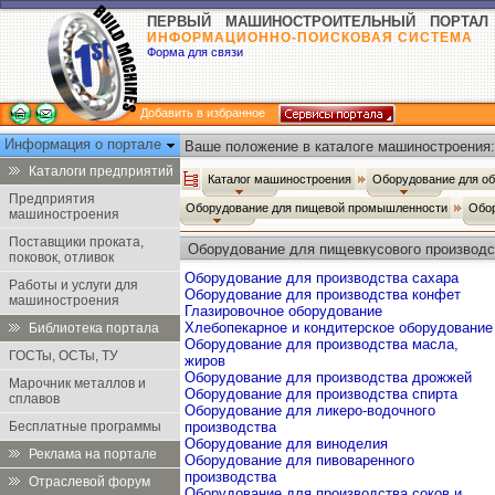
ПЕРВЫЙ МАШИНОСТРОИТЕЛЬНЫЙ ПОРТАЛ
ИНФОРМАЦИОННО-ПОИСКОВАЯ СИСТЕМА
Форма для связи
Добавить в избранное
Информация о портале
Ваше положение в каталоге машиностроения:
Каталоги предприятий
Каталог машиностроения
Оборудование для о
Предприятия
Оборудование для пищевой промышленности
Обор
машиностроения
Поставщики проката,
Оборудование для пищевкусового производс
поковок, отливок
Оборудование для производства сахара
Работы и услуги для
Оборудование для производства конфет
машиностроения
Глазировочное оборудование
Хлебопекарное и кондитерское оборудование
Библиотека портала
Оборудование для производства масла,
ГОСТы, ОСТы, ТУ
жиров
Оборудование для производства дрожжей
Марочник металлов и
Оборудование для производства спирта
сплавов
Оборудование для ликеро-водочного
Бесплатные программы
производства
Оборудование для виноделия
Реклама на портале
Оборудование для пивоваренного
производства
Отраслевой форум
Оборудование для производства соков и