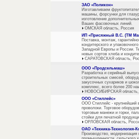
ЗАО «Поликон»
Изготавливаем фруктопитате
машины, форсунки для глазур
изготовление дополнительных
Ваших фасовочных линий.
ОМСКАЯ область, Россия
ИП «Присяжный В.С. (ТМ Ма
Поставка, монтаж, гарантийн
кондитерского и упаковочног
Западной Европы и России. Т
новых сортов хлеба и кондите
САРАТОВСКАЯ область, Ро
ООО «Продсельмаш»
Разработка и серийный выпус
строительных смесей, оборуд
закусочных сухариков и шоко
комплекс, всего более 200 н
НОВОСИБИРСКАЯ область,
ООО «Стиллейс»
ООО Стиллейс - крупнейший в
проволоки. Торговое оборудов
торговые манежи и горки, пал
стойки для печатной продукци
ОРЛОВСКАЯ область, Росс
ОАО «Техника-Технология-К
Производство, модернизация 
промышленности, сельского х