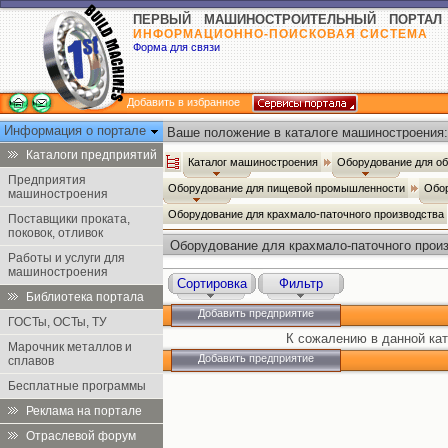
ПЕРВЫЙ МАШИНОСТРОИТЕЛЬНЫЙ ПОРТАЛ
ИНФОРМАЦИОННО-ПОИСКОВАЯ СИСТЕМА
Форма для связи
Добавить в избранное
Информация о портале
Ваше положение в каталоге машиностроения:
Каталоги предприятий
Каталог машиностроения
Оборудование для о
Предприятия
Оборудование для пищевой промышленности
Обор
машиностроения
Оборудование для крахмало-паточного производства
Поставщики проката,
поковок, отливок
Оборудование для крахмало-паточного прои
Работы и услуги для
машиностроения
Сортировка
Фильтр
Библиотека портала
Добавить предприятие
ГОСТы, ОСТы, ТУ
К сожалению в данной кат
Марочник металлов и
Добавить предприятие
сплавов
Бесплатные программы
Реклама на портале
Отраслевой форум