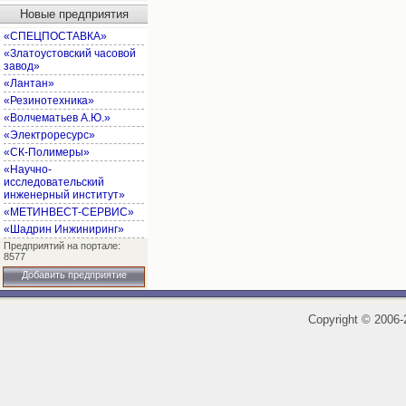
Новые предприятия
«СПЕЦПОСТАВКА»
«Златоустовский часовой
завод»
«Лантан»
«Резинотехника»
«Волчематьев А.Ю.»
«Электроресурс»
«СК-Полимеры»
«Научно-
исследовательский
инженерный институт»
«МЕТИНВЕСТ-СЕРВИС»
«Шадрин Инжиниринг»
Предприятий на портале:
8577
Добавить предприятие
Copyright
©
2006-2