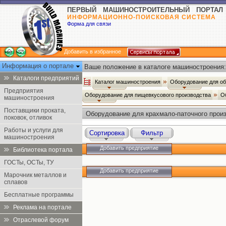
ПЕРВЫЙ МАШИНОСТРОИТЕЛЬНЫЙ ПОРТАЛ
ИНФОРМАЦИОННО-ПОИСКОВАЯ СИСТЕМА
Форма для связи
Добавить в избранное
Информация о портале
Ваше положение в каталоге машиностроения:
Каталоги предприятий
Каталог машиностроения
Оборудование для о
Предприятия
Оборудование для пищевкусового производства
О
машиностроения
Поставщики проката,
Оборудование для крахмало-паточного прои
поковок, отливок
Работы и услуги для
Сортировка
Фильтр
машиностроения
Добавить предприятие
Библиотека портала
ГОСТы, ОСТы, ТУ
Добавить предприятие
Марочник металлов и
сплавов
Бесплатные программы
Реклама на портале
Отраслевой форум