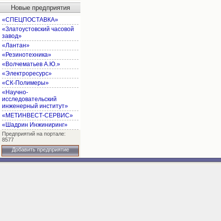
Новые предприятия
«СПЕЦПОСТАВКА»
«Златоустовский часовой
завод»
«Лантан»
«Резинотехника»
«Волчематьев А.Ю.»
«Электроресурс»
«СК-Полимеры»
«Научно-
исследовательский
инженерный институт»
«МЕТИНВЕСТ-СЕРВИС»
«Шадрин Инжиниринг»
Предприятий на портале:
8577
Добавить предприятие