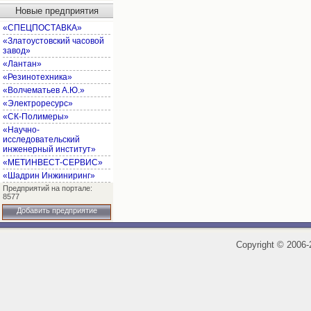
Новые предприятия
«СПЕЦПОСТАВКА»
«Златоустовский часовой
завод»
«Лантан»
«Резинотехника»
«Волчематьев А.Ю.»
«Электроресурс»
«СК-Полимеры»
«Научно-
исследовательский
инженерный институт»
«МЕТИНВЕСТ-СЕРВИС»
«Шадрин Инжиниринг»
Предприятий на портале:
8577
Добавить предприятие
Copyright
©
2006-2