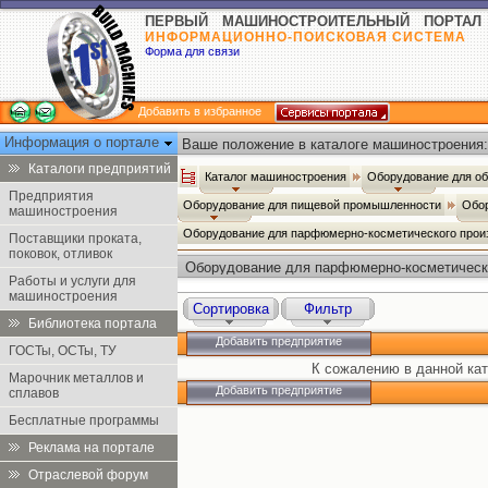
ПЕРВЫЙ МАШИНОСТРОИТЕЛЬНЫЙ ПОРТАЛ
ИНФОРМАЦИОННО-ПОИСКОВАЯ СИСТЕМА
Форма для связи
Добавить в избранное
Информация о портале
Ваше положение в каталоге машиностроения:
Каталоги предприятий
Каталог машиностроения
Оборудование для о
Предприятия
Оборудование для пищевой промышленности
Обор
машиностроения
Оборудование для парфюмерно-косметического прои
Поставщики проката,
поковок, отливок
Оборудование для парфюмерно-косметическ
Работы и услуги для
машиностроения
Сортировка
Фильтр
Библиотека портала
Добавить предприятие
ГОСТы, ОСТы, ТУ
К сожалению в данной кат
Марочник металлов и
Добавить предприятие
сплавов
Бесплатные программы
Реклама на портале
Отраслевой форум