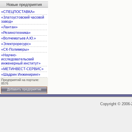
Новые предприятия
«СПЕЦПОСТАВКА»
«Златоустовский часовой
завод»
«Лантан»
«Резинотехника»
«Волчематьев А.Ю.»
«Электроресурс»
«СК-Полимеры»
«Научно-
исследовательский
инженерный институт»
«МЕТИНВЕСТ-СЕРВИС»
«Шадрин Инжиниринг»
Предприятий на портале:
8576
Добавить предприятие
Copyright
©
2006-2