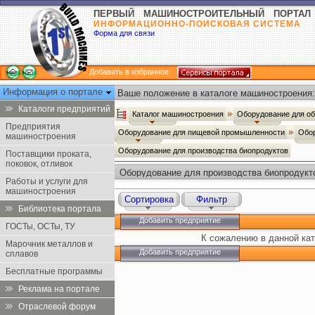
ПЕРВЫЙ МАШИНОСТРОИТЕЛЬНЫЙ ПОРТАЛ
ИНФОРМАЦИОННО-ПОИСКОВАЯ СИСТЕМА
Форма для связи
Добавить в избранное
Информация о портале
Ваше положение в каталоге машиностроения:
Каталоги предприятий
Каталог машиностроения
Оборудование для о
Предприятия
Оборудование для пищевой промышленности
Обор
машиностроения
Оборудование для производства биопродуктов
Поставщики проката,
поковок, отливок
Оборудование для производства биопродукт
Работы и услуги для
машиностроения
Сортировка
Фильтр
Библиотека портала
Добавить предприятие
ГОСТы, ОСТы, ТУ
К сожалению в данной кат
Марочник металлов и
Добавить предприятие
сплавов
Бесплатные программы
Реклама на портале
Отраслевой форум