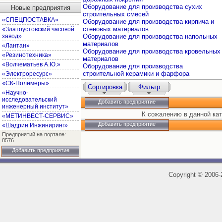
Оборудование для производства сухих
Новые предприятия
строительных смесей
«СПЕЦПОСТАВКА»
Оборудование для производства кирпича и
стеновых материалов
«Златоустовский часовой
завод»
Оборудование для производства напольных
материалов
«Лантан»
Оборудование для производства кровельных
«Резинотехника»
материалов
«Волчематьев А.Ю.»
Оборудование для производства
строительной керамики и фарфора
«Электроресурс»
«СК-Полимеры»
Сортировка
Фильтр
«Научно-
исследовательский
Добавить предприятие
инженерный институт»
К сожалению в данной кат
«МЕТИНВЕСТ-СЕРВИС»
Добавить предприятие
«Шадрин Инжиниринг»
Предприятий на портале:
8576
Добавить предприятие
Copyright
©
2006-2