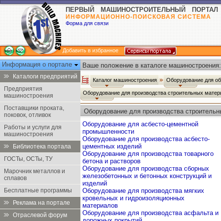
ПЕРВЫЙ МАШИНОСТРОИТЕЛЬНЫЙ ПОРТАЛ
ИНФОРМАЦИОННО-ПОИСКОВАЯ СИСТЕМА
Форма для связи
Добавить в избранное
Информация о портале
Ваше положение в каталоге машиностроения:
Каталоги предприятий
Каталог машиностроения
Оборудование для о
Предприятия
Оборудование для производства строительных мате
машиностроения
Поставщики проката,
Оборудование для производства строительн
поковок, отливок
Оборудование для асбесто-цементной
Работы и услуги для
промышленности
машиностроения
Оборудование для производства асбесто-
цементных изделий
Библиотека портала
Оборудование для производства товарного
ГОСТы, ОСТы, ТУ
бетона и растворов
Оборудование для производства сборных
Марочник металлов и
железобетонных и бетонных конструкций и
сплавов
изделий
Бесплатные программы
Оборудование для производства мягких
кровельных и гидроизоляционных
Реклама на портале
материалов
Оборудование для производства асфальта и
Отраслевой форум
дорожных покрытий