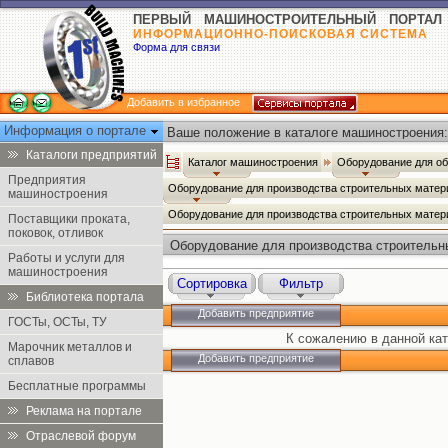
ПЕРВЫЙ МАШИНОСТРОИТЕЛЬНЫЙ ПОРТАЛ
ИНФОРМАЦИОННО-ПОИСКОВАЯ СИСТЕМА
Форма для связи
Добавить в избранное
Информация о портале
Ваше положение в каталоге машиностроения:
Каталоги предприятий
Каталог машиностроения
Оборудование для о
Предприятия
Оборудование для производства строительных мате
машиностроения
Оборудование для производства строительных матер
Поставщики проката,
поковок, отливок
Оборудование для производства строительн
Работы и услуги для
машиностроения
Сортировка
Фильтр
Библиотека портала
Добавить предприятие
ГОСТы, ОСТы, ТУ
К сожалению в данной кат
Марочник металлов и
Добавить предприятие
сплавов
Бесплатные программы
Реклама на портале
Отраслевой форум