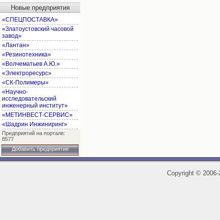
Новые предприятия
«СПЕЦПОСТАВКА»
«Златоустовский часовой
завод»
«Лантан»
«Резинотехника»
«Волчематьев А.Ю.»
«Электроресурс»
«СК-Полимеры»
«Научно-
исследовательский
инженерный институт»
«МЕТИНВЕСТ-СЕРВИС»
«Шадрин Инжиниринг»
Предприятий на портале:
8577
Добавить предприятие
Copyright
©
2006-2