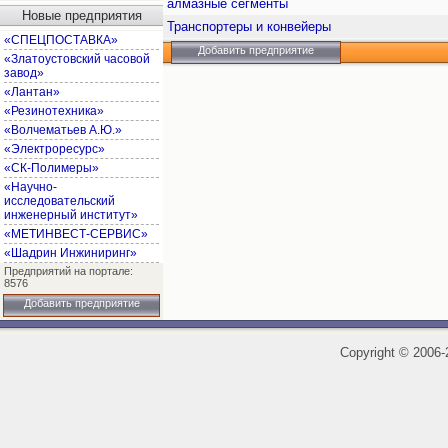
алмазные сегменты
Новые предприятия
Транспортеры и конвейеры
«СПЕЦПОСТАВКА»
Добавить предприятие
«Златоустовский часовой
завод»
«Лантан»
«Резинотехника»
«Волчематьев А.Ю.»
«Электроресурс»
«СК-Полимеры»
«Научно-
исследовательский
инженерный институт»
«МЕТИНВЕСТ-СЕРВИС»
«Шадрин Инжиниринг»
Предприятий на портале:
8576
Добавить предприятие
Copyright
©
2006-2