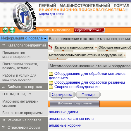
ПЕРВЫЙ МАШИНОСТРОИТЕЛЬНЫЙ ПОРТАЛ
ИНФОРМАЦИОННО-ПОИСКОВАЯ СИСТЕМА
Форма для связи
Добавить в избранное
Информация о портале
Ваше положение в каталоге машиностроения:
Каталоги предприятий
Каталог машиностроения
Оборудование для о
Предприятия
Металлобрабатывающие станки и оборудование
машиностроения
Поставщики проката,
Металлобрабатывающие станки и оборудова
поковок, отливок
Оборудование для обработки металлов
Работы и услуги для
давлением
машиностроения
Оборудование для обработки резанием
Сварочное оборудование
Библиотека портала
ГОСТы, ОСТы, ТУ
Сортировка
Фильтр
Марочник металлов и
Добавить предприятие
сплавов
алмазные диски
Бесплатные программы
алмазные канатные пилы
Реклама на портале
алмазные коронки
Отраслевой форум