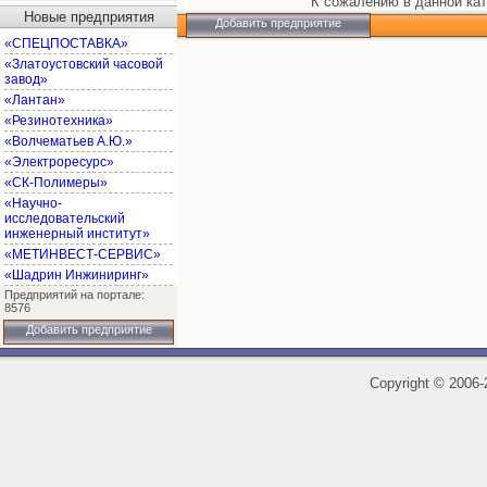
К сожалению в данной кат
Новые предприятия
Добавить предприятие
«СПЕЦПОСТАВКА»
«Златоустовский часовой
завод»
«Лантан»
«Резинотехника»
«Волчематьев А.Ю.»
«Электроресурс»
«СК-Полимеры»
«Научно-
исследовательский
инженерный институт»
«МЕТИНВЕСТ-СЕРВИС»
«Шадрин Инжиниринг»
Предприятий на портале:
8576
Добавить предприятие
Copyright
©
2006-2