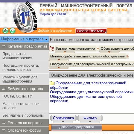
ПЕРВЫЙ МАШИНОСТРОИТЕЛЬНЫЙ ПОРТАЛ
ИНФОРМАЦИОННО-ПОИСКОВАЯ СИСТЕМА
Форма для связи
Добавить в избранное
Информация о портале
Ваше положение в каталоге машиностроения:
Каталоги предприятий
Каталог машиностроения
Оборудование для о
Предприятия
Металлобрабатывающие станки и оборудование
машиностроения
Оборудование для электрофизической и электрохими
Поставщики проката,
поковок, отливок
Оборудование для электрофизической и эле
Работы и услуги для
машиностроения
Оборудование для электроэрозионной
обработки
Библиотека портала
Оборудование для ультразвуковой обработки
ГОСТы, ОСТы, ТУ
Оборудование для магнитоимпульсной
обработки
Марочник металлов и
сплавов
Бесплатные программы
Сортировка
Фильтр
Реклама на портале
Добавить предприятие
Отраслевой форум