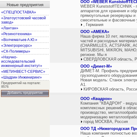
ООО «WEBER KunststoffTEC
Новые предприятия
WEBER KunststoffTECHNIK - п
аппаратов для хранения и обр
«СПЕЦПОСТАВКА»
прямоугольные резервуары и 
«Златоустовский часовой
смесительные и фасовочные у
завод»
, Германия
«Лантан»
ООО «АМЕКА»
«Резинотехника»
Наша фирма 10 лет, являюща
«Волчематьев А.Ю.»
частей и расходных материал
(CHARMILLES, ACTSPARK, A
«Электроресурс»
MITSUBISHI, MIKRON, MAHO,
«СК-Полимеры»
регионе. Мы я
«Научно-
СВЕРДЛОВСКАЯ область, Р
исследовательский
инженерный институт»
ООО «Димет-М»
ДИМЕТ-М. Профиль предприят
«МЕТИНВЕСТ-СЕРВИС»
грузоподъмного оборудования
«Шадрин Инжиниринг»
Новая модель: Станок элект
Предприятий на портале:
А1.
8576
КИРОВСКАЯ область, Росс
Добавить предприятие
ООО «Квадрон»
Компания "КВАДРОН" - ведущ
комплексных решений в обла
производство, металлообработ
модернизацию металлообраб
город МОСКВА, Россия
ООО ТД «Нижегородская П
Наша компания полностью воз