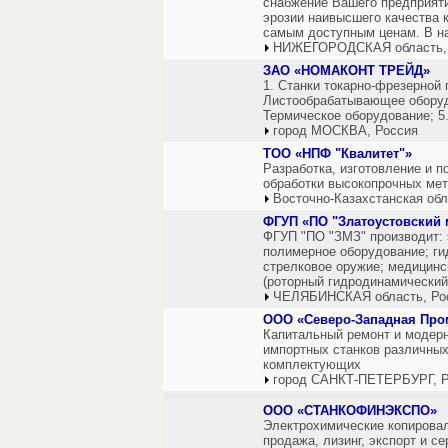
снабжение Вашего предприят
эрозии наивысшего качества 
самым доступным ценам. В 
НИЖЕГОРОДСКАЯ область,
ЗАО «НОМАКОНТ ТРЕЙД»
1. Станки токарно-фрезерной 
Листообрабатывающее оборуд
Термическое оборудование; 5
город МОСКВА, Россия
ТОО «НПФ "Квалитет"»
Разработка, изготовление и п
обработки высокопрочных мет
Восточно-Казахстанская обл
ФГУП «ПО "Златоустовский
ФГУП "ПО "ЗМЗ" производит: 
полимерное оборудование; ги
стрелковое оружие; медицин
(роторный гидродинамический
ЧЕЛЯБИНСКАЯ область, Ро
ООО «Северо-Западная Пр
Капитальный ремонт и модерн
импортных станков различных 
комплектующих
город САНКТ-ПЕТЕРБУРГ, Р
ООО «СТАНКОФИНЭКСПО»
Электрохимические копировал
продажа, лизинг, экспорт и с