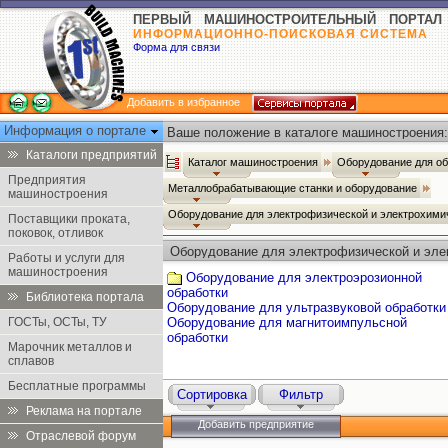
ПЕРВЫЙ МАШИНОСТРОИТЕЛЬНЫЙ ПОРТАЛ
ИНФОРМАЦИОННО-ПОИСКОВАЯ СИСТЕМА
Форма для связи
Добавить в избранное
Информация о портале
Ваше положение в каталоге машиностроения:
Каталоги предприятий
Каталог машиностроения
Оборудование для о
Предприятия
Металлобрабатывающие станки и оборудование
машиностроения
Оборудование для электрофизической и электрохими
Поставщики проката,
поковок, отливок
Оборудование для электрофизической и эле
Работы и услуги для
машиностроения
Оборудование для электроэрозионной
обработки
Библиотека портала
Оборудование для ультразвуковой обработки
ГОСТы, ОСТы, ТУ
Оборудование для магнитоимпульсной
обработки
Марочник металлов и
сплавов
Бесплатные программы
Сортировка
Фильтр
Реклама на портале
Добавить предприятие
Отраслевой форум