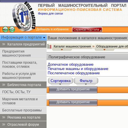
ПЕРВЫЙ МАШИНОСТРОИТЕЛЬНЫЙ ПОРТАЛ
ИНФОРМАЦИОННО-ПОИСКОВАЯ СИСТЕМА
Форма для связи
Добавить в избранное
Информация о портале
Ваше положение в каталоге машиностроения:
Каталоги предприятий
Каталог машиностроения
Оборудование для о
Предприятия
машиностроения
Полиграфическое оборудование
Поставщики проката,
Допечатное оборудование
поковок, отливок
Печатные машины и оборудование
Послепечатное оборудование
Работы и услуги для
машиностроения
Сортировка
Фильтр
Библиотека портала
Добавить предприятие
ГОСТы, ОСТы, ТУ
Марочник металлов и
Добавить предприятие
сплавов
Бесплатные программы
Реклама на портале
Отраслевой форум