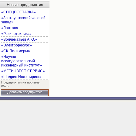
Новые предприятия
«СПЕЦПОСТАВКА»
«Златоустовский часовой
завод»
«Лантан»
«Резинотехника»
«Волчематьев А.Ю.»
«Электроресурс»
«СК-Полимеры»
«Научно-
исследовательский
инженерный институт»
«МЕТИНВЕСТ-СЕРВИС»
«Шадрин Инжиниринг»
Предприятий на портале:
8576
Добавить предприятие