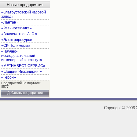
Новые предприятия
«Златоустовский часовой
завод»
«Лантан»
«Резинотехника»
«Волчематьев А.Ю.»
«Электроресурс»
«СК-Полимеры»
«Научно-
исследовательский
инженерный институт»
«МЕТИНВЕСТ-СЕРВИС»
«Шадрин Инжиниринг»
«Герон»
Предприятий на портале:
8577
Добавить предприятие
Copyright
©
2006-2