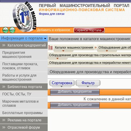
ПЕРВЫЙ МАШИНОСТРОИТЕЛЬНЫЙ ПОРТАЛ
ИНФОРМАЦИОННО-ПОИСКОВАЯ СИСТЕМА
Форма для связи
Добавить в избранное
Информация о портале
Ваше положение в каталоге машиностроения:
Каталоги предприятий
Каталог машиностроения
Оборудование для о
Предприятия
Оборудование для производства строительных мате
машиностроения
Оборудование для производства и переработки неме
Поставщики проката,
поковок, отливок
Оборудование для производства и перерабо
Работы и услуги для
материалов
машиностроения
Сортировка
Фильтр
Библиотека портала
Добавить предприятие
ГОСТы, ОСТы, ТУ
К сожалению в данной кат
Марочник металлов и
Добавить предприятие
сплавов
Бесплатные программы
Реклама на портале
Отраслевой форум