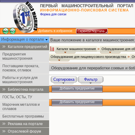
ПЕРВЫЙ МАШИНОСТРОИТЕЛЬНЫЙ ПОРТАЛ
ИНФОРМАЦИОННО-ПОИСКОВАЯ СИСТЕМА
Форма для связи
Добавить в избранное
Информация о портале
Ваше положение в каталоге машиностроения:
Каталоги предприятий
Каталог машиностроения
Оборудование для о
Предприятия
Оборудование для пищевкусового производства
О
машиностроения
Поставщики проката,
Оборудование для переработки соевых и бо
поковок, отливок
Работы и услуги для
Сортировка
Фильтр
машиностроения
Добавить предприятие
Библиотека портала
ГОСТы, ОСТы, ТУ
Добавить предприятие
Марочник металлов и
сплавов
Бесплатные программы
Реклама на портале
Отраслевой форум