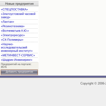
Новые предприятия
«СПЕЦПОСТАВКА»
«Златоустовский часовой
завод»
«Лантан»
«Резинотехника»
«Волчематьев А.Ю.»
«Электроресурс»
«СК-Полимеры»
«Научно-
исследовательский
инженерный институт»
«МЕТИНВЕСТ-СЕРВИС»
«Шадрин Инжиниринг»
Предприятий на портале:
8576
Добавить предприятие
Copyright
©
2006-2