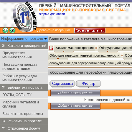
ПЕРВЫЙ МАШИНОСТРОИТЕЛЬНЫЙ ПОРТАЛ
ИНФОРМАЦИОННО-ПОИСКОВАЯ СИСТЕМА
Форма для связи
Добавить в избранное
Информация о портале
Ваше положение в каталоге машиностроения:
Каталоги предприятий
Каталог машиностроения
Оборудование для о
Предприятия
Оборудование для пищевой промышленности
Обор
машиностроения
оборудование для переработки плодо-овощной проду
Поставщики проката,
поковок, отливок
оборудование для переработки плодо-овощн
Работы и услуги для
машиностроения
Сортировка
Фильтр
Библиотека портала
Добавить предприятие
ГОСТы, ОСТы, ТУ
К сожалению в данной кат
Марочник металлов и
Добавить предприятие
сплавов
Бесплатные программы
Реклама на портале
Отраслевой форум