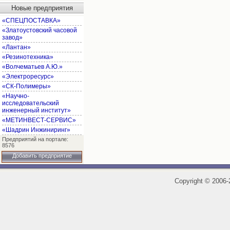
Новые предприятия
«СПЕЦПОСТАВКА»
«Златоустовский часовой
завод»
«Лантан»
«Резинотехника»
«Волчематьев А.Ю.»
«Электроресурс»
«СК-Полимеры»
«Научно-
исследовательский
инженерный институт»
«МЕТИНВЕСТ-СЕРВИС»
«Шадрин Инжиниринг»
Предприятий на портале:
8576
Добавить предприятие
Copyright
©
2006-2