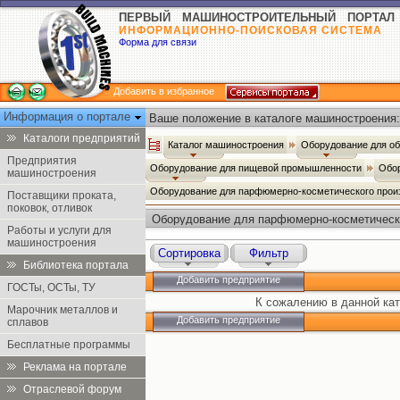
ПЕРВЫЙ МАШИНОСТРОИТЕЛЬНЫЙ ПОРТАЛ
ИНФОРМАЦИОННО-ПОИСКОВАЯ СИСТЕМА
Форма для связи
Добавить в избранное
Информация о портале
Ваше положение в каталоге машиностроения:
Каталоги предприятий
Каталог машиностроения
Оборудование для о
Предприятия
Оборудование для пищевой промышленности
Обор
машиностроения
Оборудование для парфюмерно-косметического прои
Поставщики проката,
поковок, отливок
Оборудование для парфюмерно-косметическ
Работы и услуги для
машиностроения
Сортировка
Фильтр
Библиотека портала
Добавить предприятие
ГОСТы, ОСТы, ТУ
К сожалению в данной кат
Марочник металлов и
Добавить предприятие
сплавов
Бесплатные программы
Реклама на портале
Отраслевой форум