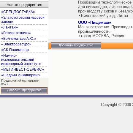
Производим технологическое
Новые предприятия
для пивзаводов, ликеро-водо
производству соков и безалк
«СПЕЦПОСТАВКА»
Вильнюсский уезд, Литва
«Златоустовский часовой
завод»
ООО «Пищемаш»
Машиностроение. Производст
«Лантан»
промышленности.
«Резинотехника»
город МОСКВА, Россия
«Волчематьев А.Ю.»
«Электроресурс»
Добавить предприятие
«СК-Полимеры»
«Научно-
исследовательский
инженерный институт»
«МЕТИНВЕСТ-СЕРВИС»
«Шадрин Инжиниринг»
Предприятий на портале:
8577
Добавить предприятие
Copyright
©
2006-2