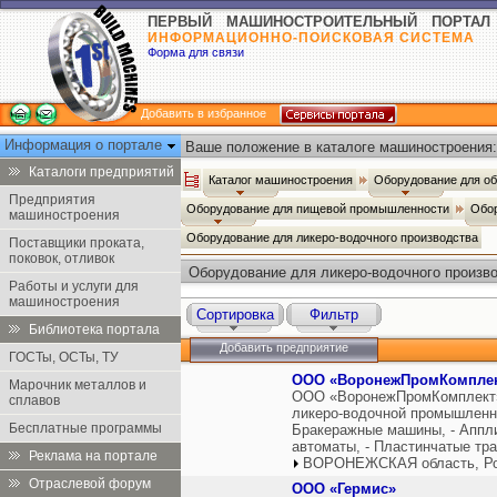
ПЕРВЫЙ МАШИНОСТРОИТЕЛЬНЫЙ ПОРТАЛ
ИНФОРМАЦИОННО-ПОИСКОВАЯ СИСТЕМА
Форма для связи
Добавить в избранное
Информация о портале
Ваше положение в каталоге машиностроения:
Каталоги предприятий
Каталог машиностроения
Оборудование для о
Предприятия
Оборудование для пищевой промышленности
Обор
машиностроения
Оборудование для ликеро-водочного производства
Поставщики проката,
поковок, отливок
Оборудование для ликеро-водочного произв
Работы и услуги для
машиностроения
Сортировка
Фильтр
Библиотека портала
Добавить предприятие
ГОСТы, ОСТы, ТУ
ООО «ВоронежПромКомпле
Марочник металлов и
ООО «ВоронежПромКомплект»
сплавов
ликеро-водочной промышленно
Бесплатные программы
Бракеражные машины, - Аппли
автоматы, - Пластинчатые тр
Реклама на портале
ВОРОНЕЖСКАЯ область, Р
Отраслевой форум
ООО «Гермис»