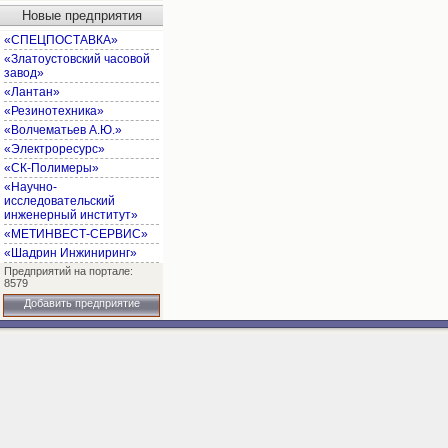
Новые предприятия
«СПЕЦПОСТАВКА»
«Златоустовский часовой
завод»
«Лантан»
«Резинотехника»
«Волчематьев А.Ю.»
«Электроресурс»
«СК-Полимеры»
«Научно-
исследовательский
инженерный институт»
«МЕТИНВЕСТ-СЕРВИС»
«Шадрин Инжиниринг»
Предприятий на портале:
8579
Добавить предприятие