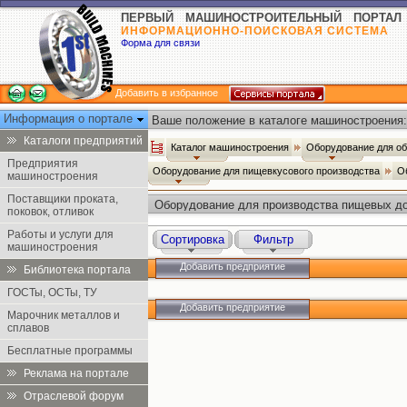
ПЕРВЫЙ МАШИНОСТРОИТЕЛЬНЫЙ ПОРТАЛ
ИНФОРМАЦИОННО-ПОИСКОВАЯ СИСТЕМА
Форма для связи
Добавить в избранное
Информация о портале
Ваше положение в каталоге машиностроения:
Каталоги предприятий
Каталог машиностроения
Оборудование для о
Предприятия
Оборудование для пищевкусового производства
О
машиностроения
Поставщики проката,
Оборудование для производства пищевых до
поковок, отливок
Работы и услуги для
Сортировка
Фильтр
машиностроения
Добавить предприятие
Библиотека портала
ГОСТы, ОСТы, ТУ
Добавить предприятие
Марочник металлов и
сплавов
Бесплатные программы
Реклама на портале
Отраслевой форум