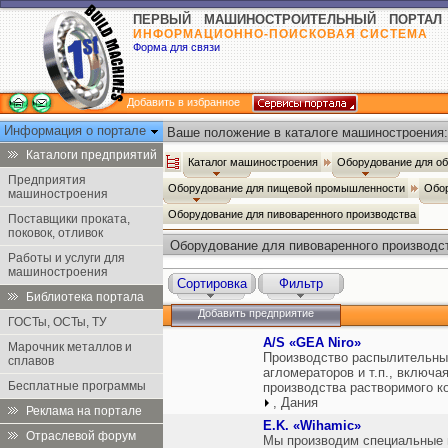
ПЕРВЫЙ МАШИНОСТРОИТЕЛЬНЫЙ ПОРТАЛ
ИНФОРМАЦИОННО-ПОИСКОВАЯ СИСТЕМА
Форма для связи
Добавить в избранное
Информация о портале
Ваше положение в каталоге машиностроения:
Каталоги предприятий
Каталог машиностроения
Оборудование для о
Предприятия
Оборудование для пищевой промышленности
Обор
машиностроения
Оборудование для пивоваренного производства
Поставщики проката,
поковок, отливок
Оборудование для пивоваренного производс
Работы и услуги для
машиностроения
Сортировка
Фильтр
Библиотека портала
Добавить предприятие
ГОСТы, ОСТы, ТУ
A/S «GEA Niro»
Марочник металлов и
Производство распылительных
сплавов
агломераторов и т.п., включ
Бесплатные программы
производства растворимого к
, Дания
Реклама на портале
E.K. «Wihamic»
Отраслевой форум
Мы производим специальные 