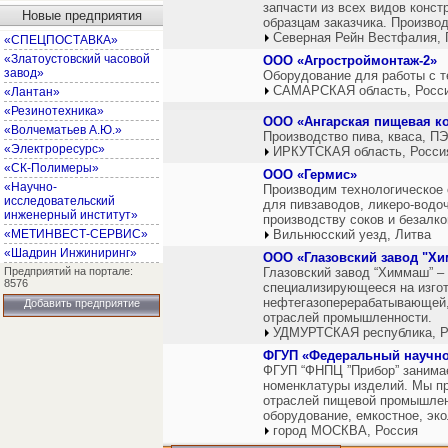
запчасти из всех видов конс
Новые предприятия
образцам заказчика. Производ
Северная Рейн Вестфалия, 
«СПЕЦПОСТАВКА»
«Златоустовский часовой
ООО «Агростроймонтаж-2»
завод»
Оборудование для работы с т
САМАРСКАЯ область, Росс
«Лантан»
«Резинотехника»
ООО «Ангарская пищевая к
«Волчематьев А.Ю.»
Производство пива, кваса, ПЭ
«Электроресурс»
ИРКУТСКАЯ область, Росси
«СК-Полимеры»
ООО «Гермис»
«Научно-
Производим технологическое
исследовательский
для пивзаводов, ликеро-водо
инженерный институт»
производству соков и безалк
«МЕТИНВЕСТ-СЕРВИС»
Вильнюсский уезд, Литва
«Шадрин Инжиниринг»
ООО «Глазовский завод "Х
Предприятий на портале:
Глазовский завод “Химмаш” –
8576
специализирующееся на изгот
нефтегазоперерабатывающей,
Добавить предприятие
отраслей промышленности.
УДМУРТСКАЯ республика, Р
ФГУП «Федеральный научно
ФГУП “ФНПЦ ”Прибор” занимае
номенклатуры изделий. Мы п
отраслей пищевой промышленн
оборудование, емкостное, эк
город МОСКВА, Россия