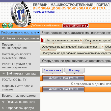
ПЕРВЫЙ МАШИНОСТРОИТЕЛЬНЫЙ ПОРТАЛ
ИНФОРМАЦИОННО-ПОИСКОВАЯ СИСТЕМА
Форма для связи
Добавить в избранное
Информация о портале
Ваше положение в каталоге машиностроения:
Каталоги предприятий
Каталог машиностроения
Оборудование для о
Предприятия
Оборудование для пищевой промышленности
Обор
машиностроения
Оборудование для табачно-махорочного производст
Поставщики проката,
поковок, отливок
Оборудование для табачно-махорочного про
Работы и услуги для
машиностроения
Сортировка
Фильтр
Библиотека портала
Добавить предприятие
ГОСТы, ОСТы, ТУ
К сожалению в данной кат
Марочник металлов и
Добавить предприятие
сплавов
Бесплатные программы
Реклама на портале
Отраслевой форум