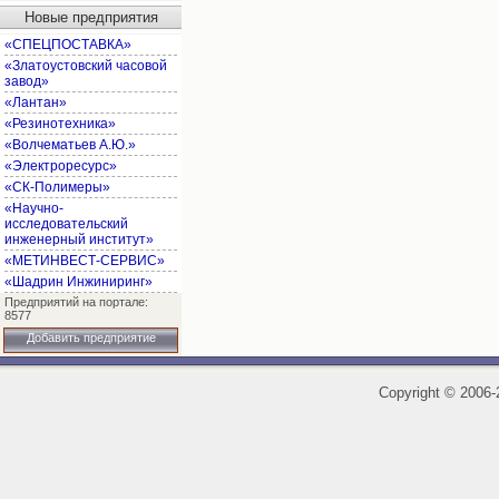
Новые предприятия
«СПЕЦПОСТАВКА»
«Златоустовский часовой
завод»
«Лантан»
«Резинотехника»
«Волчематьев А.Ю.»
«Электроресурс»
«СК-Полимеры»
«Научно-
исследовательский
инженерный институт»
«МЕТИНВЕСТ-СЕРВИС»
«Шадрин Инжиниринг»
Предприятий на портале:
8577
Добавить предприятие
Copyright
©
2006-2